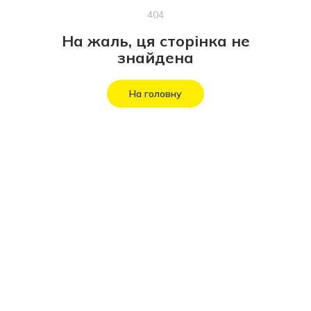
404
На жаль, ця сторінка не
знайдена
На головну