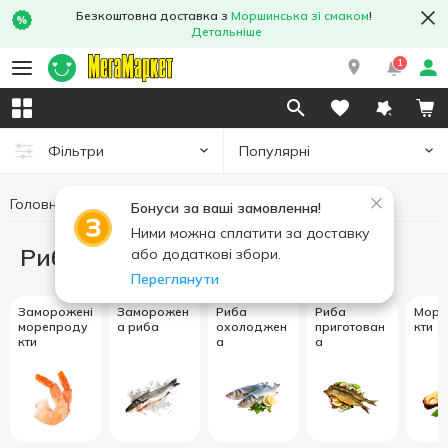
Безкоштовна доставка з
Моршинська зі смаком
!
Детальніше
1
Популярні
Фільтри
Головна
Риба та морепродукти
Бонуси за ваші замовлення!
Ними можна сплатити за доставку
Риба та морепродукти
або додаткові збори.
Переглянути
Заморожені
Заморожен
Риба
Риба
Море
морепроду
а риба
охолоджен
приготован
кти
кти
а
а