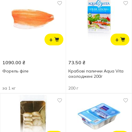
+
+
1090.00
₴
73.50
₴
Форель філе
Крабові палички Aqua Vita
охолоджені 200г
за 1 кг
200 г