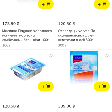
+
+
173.50
₴
120.50
₴
Масляна Flagman холодного
Оселедець Norven По-
копчення нарізана
скандинавськи філе-
скибочками без шкіри 100г
шматочки в олії 300г
100 г
300 г
+
+
120.50
₴
339.00
₴