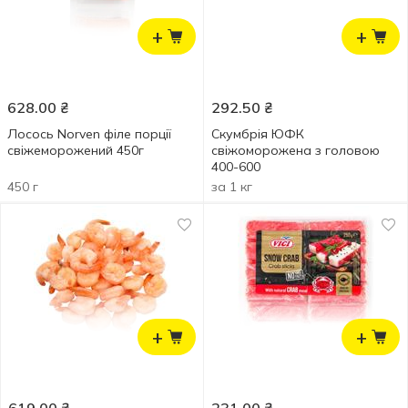
+
+
628.00
₴
292.50
₴
Лосось Norven філе порції
Скумбрія ЮФК
свіжеморожений 450г
свіжоморожена з головою
400-600
450 г
за 1 кг
+
+