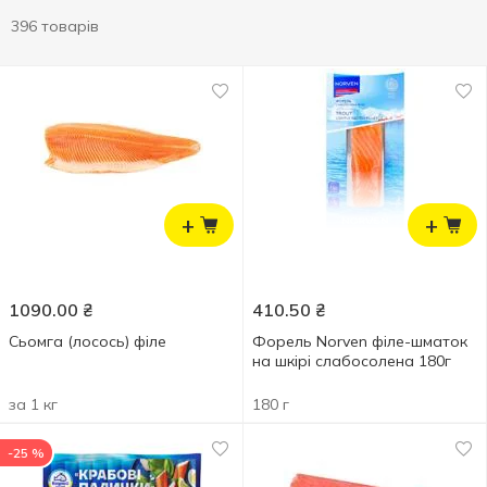
396 товарів
+
+
1090.00
₴
410.50
₴
Сьомга (лосось) філе
Форель Norven філе-шматок
на шкірі слабосолена 180г
за 1 кг
180 г
-25 %