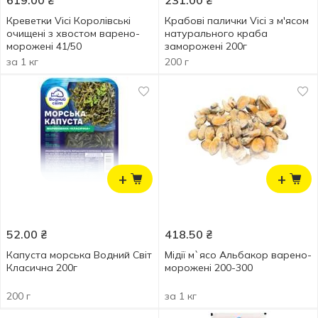
619.00
₴
231.00
₴
Креветки Vici Королівські
Крабові палички Vici з м'ясом
очищені з хвостом варено-
натурального краба
морожені 41/50
заморожені 200г
за 1 кг
200 г
+
+
52.00
₴
418.50
₴
Капуста морська Водний Світ
Мідії м`ясо Альбакор варено-
Класична 200г
морожені 200-300
200 г
за 1 кг