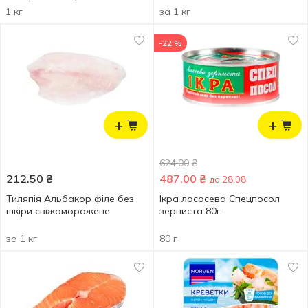
1 кг
за 1 кг
-22 %
+
+
624.00
₴
212.50
₴
487.00
₴
до 28.08
Тиляпія Альбакор філе без
Ікра лососева Спецпосол
шкіри свіжоморожене
зерниста 80г
за 1 кг
80 г