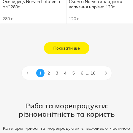
Оселедець Norven Lofoten в
Сьомга Norven холодного
олії 280г
копчення нарізка 120г
280 г
120 г
Показати ще
...
1
2
3
4
5
6
16
Риба та морепродукти:
різноманітність та користь
Категорія «риба та морепродукти» є важливою частиною