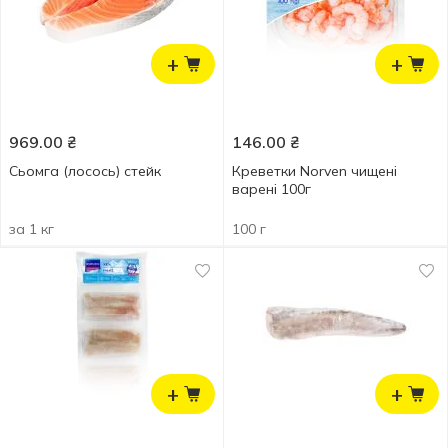
+
+
969.00
₴
146.00
₴
Сьомга (лосось) стейк
Креветки Norven чищені
варені 100г
за 1 кг
100 г
+
+