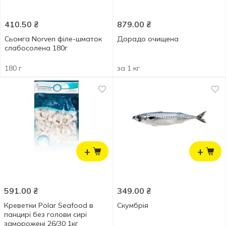
410.50
₴
879.00
₴
Сьомга Norven філе-шматок
Дорадо очищена
слабосолена 180г
180 г
за 1 кг
+
+
591.00
₴
349.00
₴
Креветки Polar Seafood в
Скумбрія
панцирі без голови сирі
заморожені 26/30 1кг