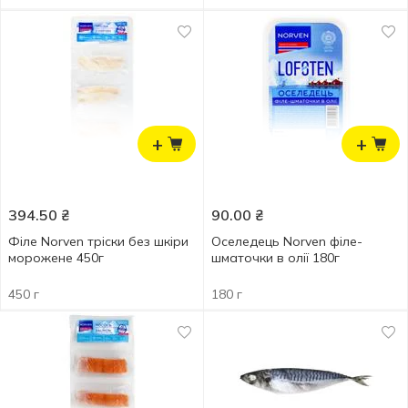
+
+
394.50
₴
90.00
₴
Філе Norven тріски без шкіри
Оселедець Norven філе-
морожене 450г
шматочки в олії 180г
450 г
180 г