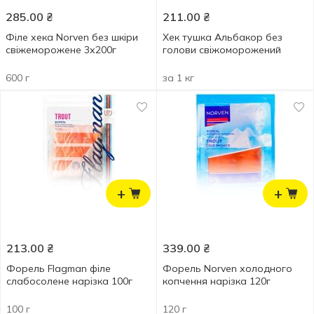
285.00
₴
211.00
₴
Філе хека Norven без шкіри
Хек тушка Альбакор без
свіжеморожене 3х200г
голови свіжоморожений
600 г
за 1 кг
+
+
213.00
₴
339.00
₴
Форель Flagman філе
Форель Norven холодного
слабосолене нарізка 100г
копчення нарізка 120г
100 г
120 г