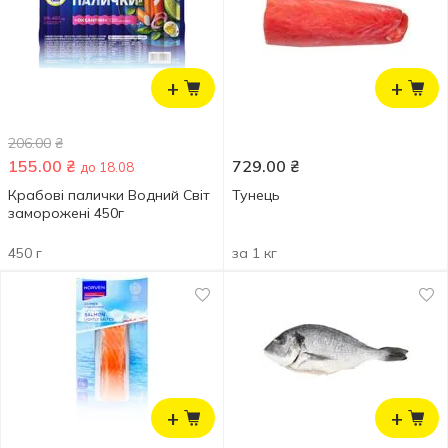
+
+
206.00
₴
155.00
₴
729.00
₴
до 18.08
Крабові палички Водний Світ
Тунець
заморожені 450г
450 г
за 1 кг
+
+