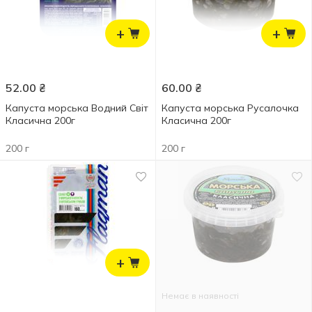
+
+
52.00
₴
60.00
₴
Капуста морська Водний Світ
Капуста морська Русалочка
Класична 200г
Класична 200г
200 г
200 г
+
Немає в наявності