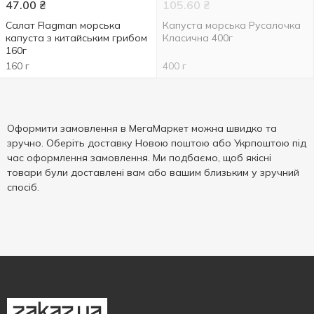
47.00
₴
105.60
₴
Салат Flagman морська
Капуста морська Русалочка
капуста з китайським грибом
Класична 400г
160г
160 г
400 г
Оформити замовлення в МегаМаркет можна швидко та
зручно. Оберіть доставку Новою поштою або Укрпоштою під
час оформлення замовлення. Ми подбаємо, щоб якісні
товари були доставлені вам або вашим близьким у зручний
спосіб.