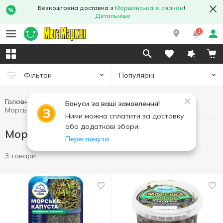
Безкоштовна доставка з
Моршинська зі смаком
!
Детальніше
1
Популярні
Фільтри
Головна
Риба та морепродукти
Бонуси за ваші замовлення!
Морська капуста та водорості
Ними можна сплатити за доставку
або додаткові збори.
Морська капуста та водорості
Переглянути
3 товари