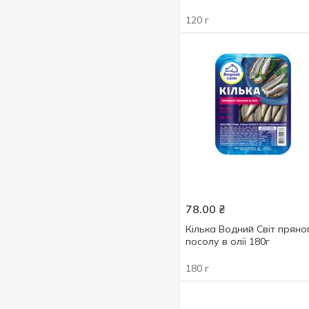
Скумбрія
6
120 г
Ставрида
1
Судак
1
Сьомга
15
Тріска
2
Тунець
7
Форель
8
Хек
1
Щука
1
78.00
₴
Кілька Водний Світ пряно
посолу в олії 180г
180 г