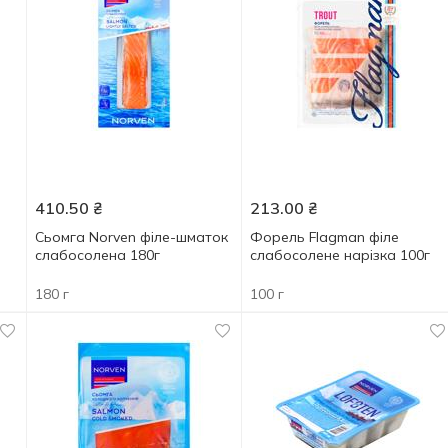
410.50
₴
213.00
₴
Сьомга Norven філе-шматок
Форель Flagman філе
слабосолена 180г
слабосолене нарізка 100г
180 г
100 г