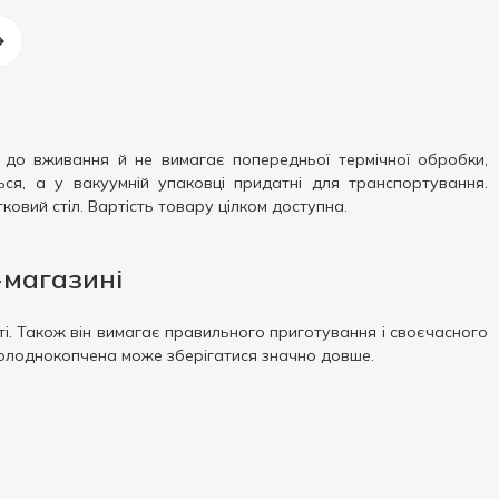
а до вживання й не вимагає попередньої термічної обробки,
ся, а у вакуумній упаковці придатні для транспортування.
овий стіл. Вартість товару цілком доступна.
-магазині
і. Також він вимагає правильного приготування і своєчасного
 холоднокопчена може зберігатися значно довше.