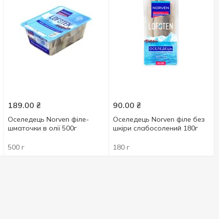
189.00
₴
90.00
₴
Оселедець Norven філе-
Оселедець Norven філе без
шматочки в олії 500г
шкіри слабосолений 180г
500 г
180 г