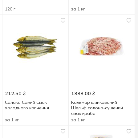
120 г
за 1 кг
212.50
₴
1333.00
₴
Салака Самий Смак
Кальмар шинкований
холодного копчення
Шельф солоно-сушений
смак краба
за 1 кг
за 1 кг