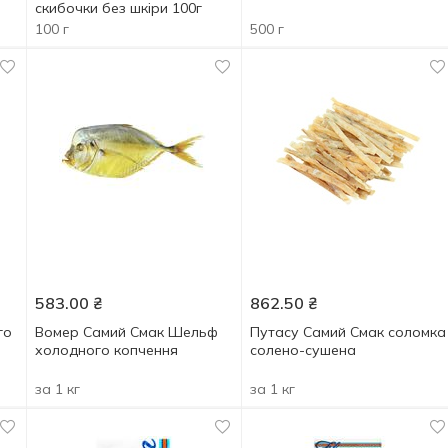
скибочки без шкіри 100г
100 г
500 г
583.00
₴
862.50
₴
го
Вомер Самий Смак Шельф
Путасу Самий Смак соломка
холодного копчення
солено-сушена
за 1 кг
за 1 кг