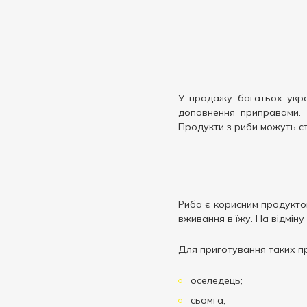
У продажу багатьох украї
доповнення приправами. 
Продукти з риби можуть ст
Риба є корисним продуктом
вживання в їжу. На відмін
Для приготування таких пр
оселедець;
сьомга;