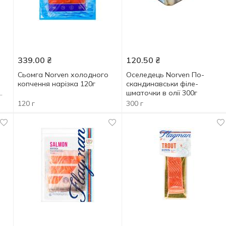
339.00
₴
120.50
₴
Сьомга Norven холодного
Оселедець Norven По-
копчення нарізка 120г
скандинавськи філе-
шматочки в олії 300г
120 г
300 г