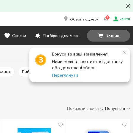
1
Увійти
Оберіть адресу
Списки
Підбірка для мене
Кошик
Бонуси за ваші замовлення!
Ними можна сплатити за доставку
або додаткові збори.
чення
Рибопродукти в'ялені
Рибні снеки вагові
Переглянути
Показати спочатку:
Популярні