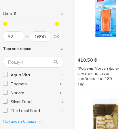
Ціна, ₴
OK
Торгова марка
410.50
₴
Форель Norven філе-
шматок на шкірі
Aqua Vita
3
слабосолена 180г
Flagman
19
180 г
Norven
18
Silver Food
4
The Local Food
6
UFC
4
Показати більше
Veladis
5