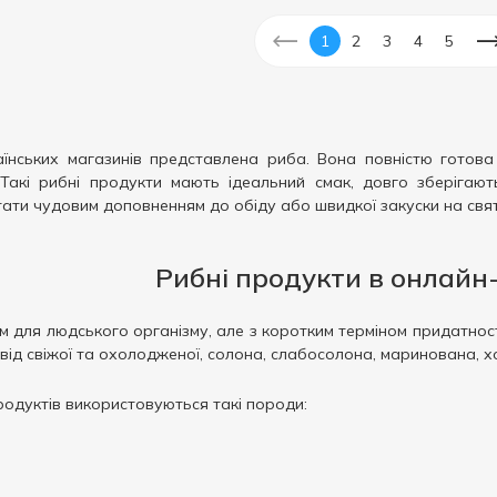
1
2
3
4
5
нських магазинів представлена ​​риба. Вона повністю готов
Такі рибні продукти мають ідеальний смак, довго зберігають
ати чудовим доповненням до обіду або швидкої закуски на святк
Рибні продукти в онлайн
 для людського організму, але з коротким терміном придатност
у від свіжої та охолодженої, солона, слабосолона, маринована,
одуктів використовуються такі породи: