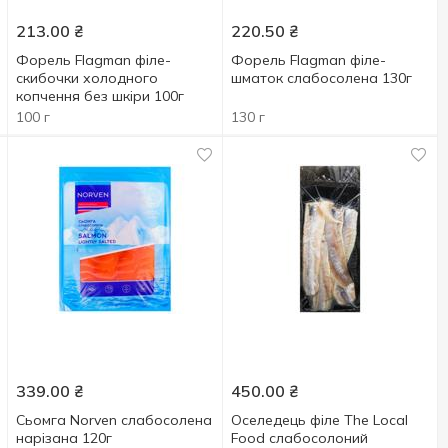
213.00
₴
220.50
₴
Форель Flagman філе-
Форель Flagman філе-
скибочки холодного
шматок слабосолена 130г
копчення без шкіри 100г
100 г
130 г
339.00
₴
450.00
₴
Сьомга Norven слабосолена
Оселедець філе The Local
нарізана 120г
Food слабосолоний