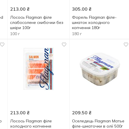
213.00
₴
305.00
₴
od
Лосось Flagman філе
Форель Flagman філе-
слабосолене скибочки без
шматок холодного
шкіри 100г
копчення 180г
100 г
180 г
213.00
₴
209.50
₴
о
Лосось Flagman філе
Оселедець Flagman Матье
холодного копчення
філе-шматочки в олії 500г