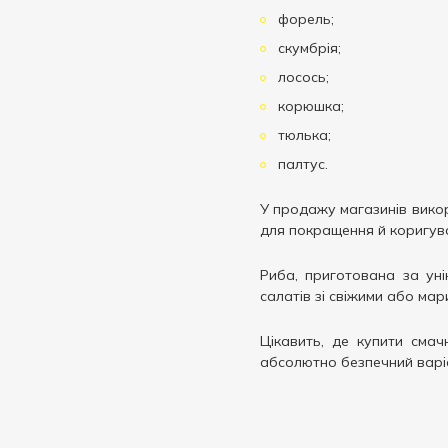
форель;
скумбрія;
лосось;
корюшка;
тюлька;
палтус.
У продажу магазинів викор
для покращення й коригува
Риба, приготована за уні
салатів зі свіжими або ма
Цікавить, де купити сма
абсолютно безпечний варіа