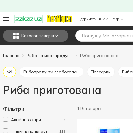
Підтримати ЗСУ
Укр
Каталог товарів
Головна
Риба приготована
Риба та морепродукти
Усі
Рибопродукти слабосолені
Пресерви
Риб
Риба приготована
Фільтри
116 товарів
Акційні товари
3
Тільки в наявності
116