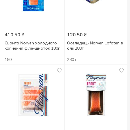
410.50
₴
120.50
₴
Сьомга Norven холодного
Оселедець Norven Lofoten в
копчення філе-шматок 180г
олії 280г
180 г
280 г