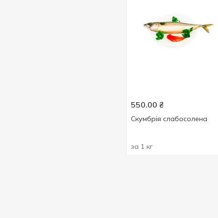
550.00
₴
Скумбрія слабосолена
за 1 кг