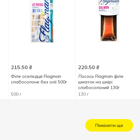
215.50
₴
220.50
₴
Філе оселедця Flagman
Лосось Flagman філе
слабосолоне без олії 500г
шматок на шкірі
слабосолоний 130г
500 г
130 г
Показати ще