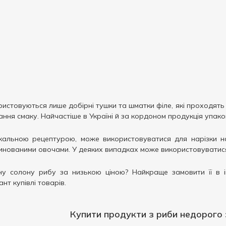
истовуються лише добірні тушки та шматки філе, які проходять
ння смаку. Найчастіше в Україні й за кордоном продукція упако
кальною рецептурою, може використовуватися для нарізки на
ринованими овочами. У деяких випадках може використовуватися
чну солону рибу за низькою ціною? Найкраще замовити її в і
нт купівлі товарів.
Купити продукти з риби недорого