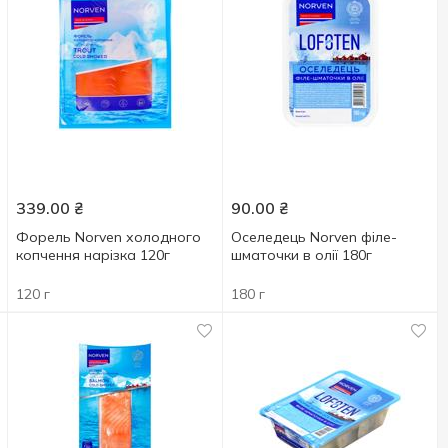
339.00
₴
90.00
₴
Форель Norven холодного
Оселедець Norven філе-
копчення нарізка 120г
шматочки в олії 180г
120 г
180 г