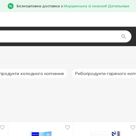
Безкоштовна доставка з
Моршинська зі смаком
!
Детальніше
опродукти холодного копчення
Рибопродукти гарячого коп