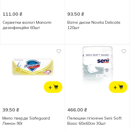
111.00
₴
93.50
₴
Серветки вологі Manorm
Ватні диски Novita Delicate
дезінфекційні 60шт
120шт
+
+
39.50
₴
466.00
₴
Мило тверде Safeguard
Пелюшки гігієнічні Seni Soft
Лимон 90г
Basic 60х60см 30шт