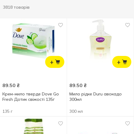
3818 товарів
+
+
89.50
₴
89.50
₴
Крем-мило тверде Dove Go
Мило рідке Duru авокадо
Fresh Дотик свіжості 135г
300мл
135 г
300 мл