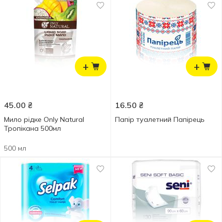
+
+
45.00
₴
16.50
₴
Мило рідке Only Natural
Папір туалетний Папірець
Тропікана 500мл
500 мл