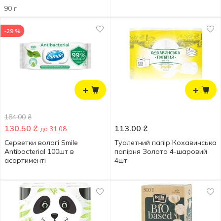
90 г
-29 %
+
+
184.00
₴
130.50
₴
113.00
₴
до 31.08
Серветки вологі Smile
Туалетний папір Кохавинська
Antibacterial 100шт в
папірня Золото 4-шаровий
асортименті
4шт