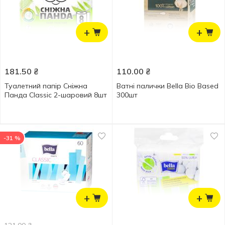
+
+
181.50
₴
110.00
₴
Туалетний папір Сніжна
Ватні палички Bella Bio Based
Панда Classic 2-шаровий 8шт
300шт
-31 %
+
+