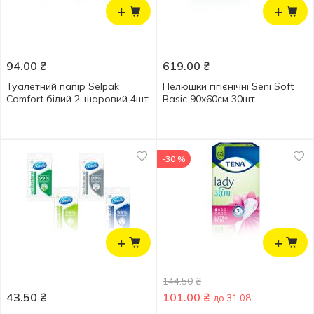
+
+
94.00
₴
619.00
₴
Туалетний папір Selpak
Пелюшки гігієнічні Seni Soft
Comfort білий 2-шаровий 4шт
Basic 90x60см 30шт
-30 %
+
+
144.50
₴
43.50
₴
101.00
₴
до 31.08