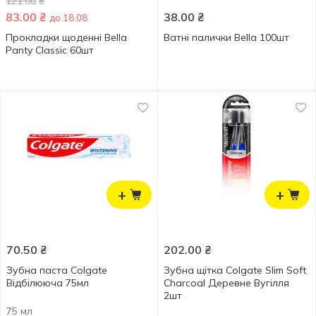
121.00
₴
83.00
₴
38.00
₴
до 18.08
Прокладки щоденні Bella
Ватні палички Bella 100шт
Panty Classic 60шт
+
+
70.50
₴
202.00
₴
Зубна паста Colgate
Зубна щітка Colgate Slim Soft
Відбілююча 75мл
Charcoal Деревне Вугілля
2шт
75 мл