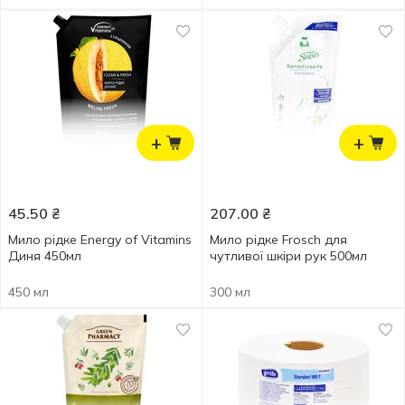
+
+
45.50
₴
207.00
₴
Мило рідке Energy of Vitamins
Мило рідке Frosch для
Диня 450мл
чутливої шкіри рук 500мл
450 мл
300 мл