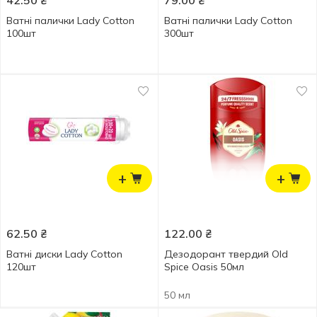
42.50
₴
79.00
₴
Ватні палички Lady Cotton
Ватні палички Lady Сotton
100шт
300шт
+
+
62.50
₴
122.00
₴
Ватні диски Lady Cotton
Дезодорант твердий Old
120шт
Spice Oasis 50мл
50 мл