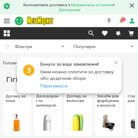
Безкоштовна доставка з
Моршинська зі смаком
!
Детальніше
1
Популярні
Фільтри
Головна
Гігієна та догляд
Бонуси за ваші замовлення!
Ними можна сплатити за доставку
Гігієна та догляд
або додаткові збори.
Переглянути
Догляд за
Дезодоран
Догляд за
Засоби для
Стайл
тілом
т та
волоссям
фарбуванн
для 
антиперспір
я волосся
ант