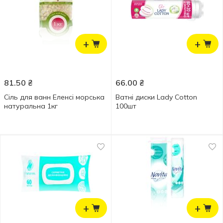
+
+
81.50
₴
66.00
₴
Сіль для ванн Еленсі морська
Ватні диски Lady Cotton
натуральна 1кг
100шт
+
+