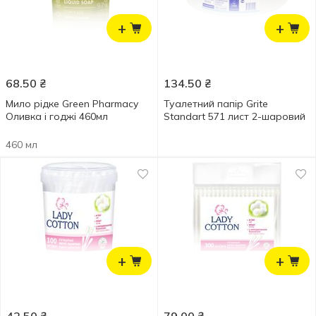
+
+
68.50
₴
134.50
₴
Мило рідке Green Pharmacy
Туалетний папір Grite
Оливка і годжі 460мл
Standart 571 лист 2-шаровий
460 мл
+
+