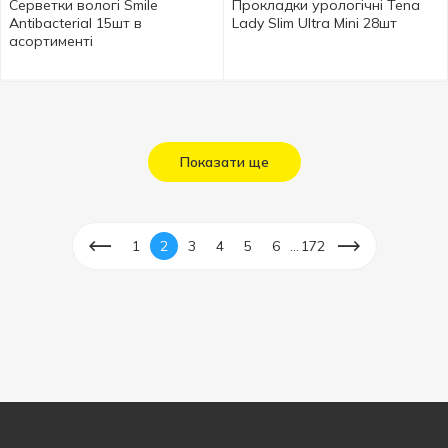
Серветки вологі Smile
Прокладки урологічні Tena
Antibacterial 15шт в
Lady Slim Ultra Mini 28шт
асортименті
Показати ще
...
1
2
3
4
5
6
172