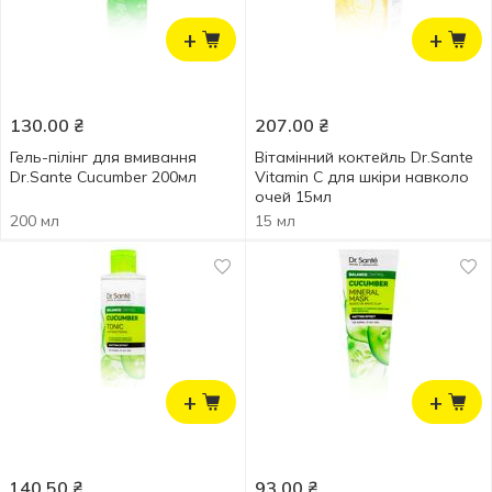
+
+
130.00
₴
207.00
₴
Гель-пілінг для вмивання
Вітамінний коктейль Dr.Sante
Dr.Sante Cucumber 200мл
Vitamin C для шкіри навколо
очей 15мл
200 мл
15 мл
+
+
140.50
₴
93.00
₴