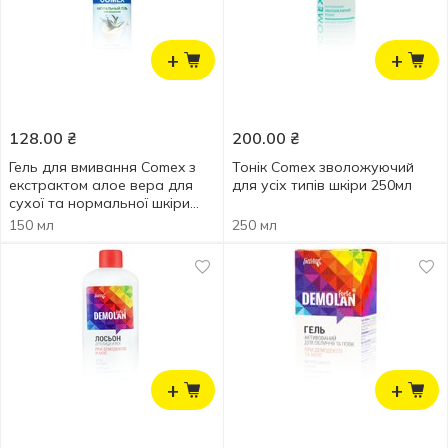
+
+
128.00
₴
200.00
₴
Гель для вмивання Comex з
Тонік Comex зволожуючий
екстрактом алое вера для
для усіх типів шкіри 250мл
сухої та нормальної шкіри
150мл
150 мл
250 мл
+
+