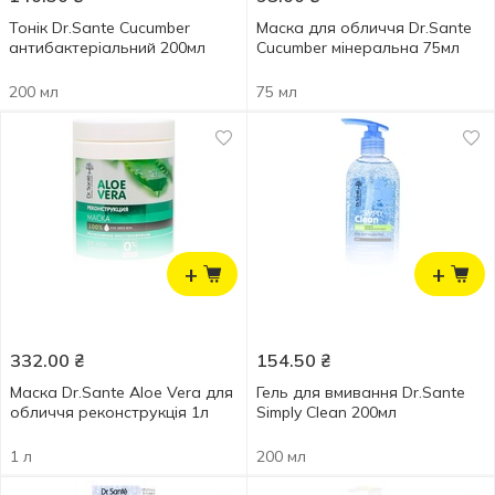
Тонік Dr.Sante Cucumber
Маска для обличчя Dr.Sante
антибактеріальний 200мл
Cucumber мінеральна 75мл
200 мл
75 мл
+
+
332.00
₴
154.50
₴
Маска Dr.Sante Aloe Vera для
Гель для вмивання Dr.Sante
обличчя реконструкція 1л
Simply Clean 200мл
1 л
200 мл