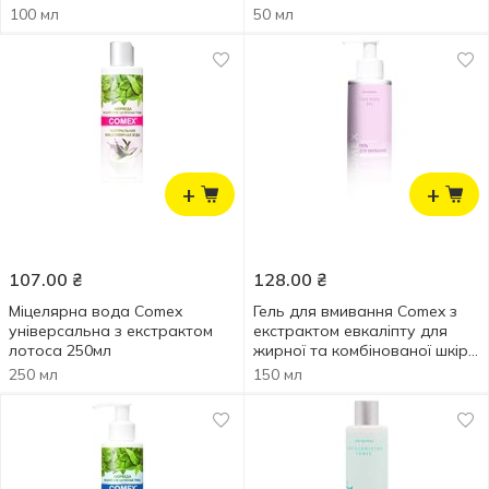
100 мл
50 мл
+
+
107.00
₴
128.00
₴
Міцелярна вода Comex
Гель для вмивання Comex з
універсальна з екстрактом
екстрактом евкаліпту для
лотоса 250мл
жирної та комбінованої шкіри
150мл
250 мл
150 мл