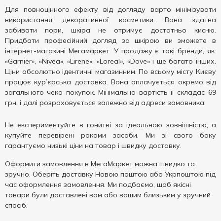
Для повноцінного ефекту від догляду варто мінімізувати
використання декоративної косметики. Вона здатна
забивати пори, шкіра не отримує достатньо кисню.
Придбати професійний догляд за шкірою ви зможете в
інтернет-магазині Мегамаркет. У продажу є такі бренди, як:
«Garnier», «Nivea», «Lirene», «Loreal», «Dove» і ще багато інших.
Ціни абсолютно ідентичні магазинним. По всьому місту Києву
працює кур’єрська доставка. Вона оплачується окремо від
загального чека покупок. Мінімальна вартість її складає 69
грн. і далі розраховується залежно від адреси замовника.
Не експериментуйте в гонитві за ідеальною зовнішністю, а
купуйте перевірені роками засоби. Ми зі свого боку
гарантуємо низькі ціни на товар і швидку доставку.
Оформити замовлення в МегаМаркет можна швидко та
зручно. Оберіть доставку Новою поштою або Укрпоштою під
час оформлення замовлення. Ми подбаємо, щоб якісні
товари були доставлені вам або вашим близьким у зручний
спосіб.