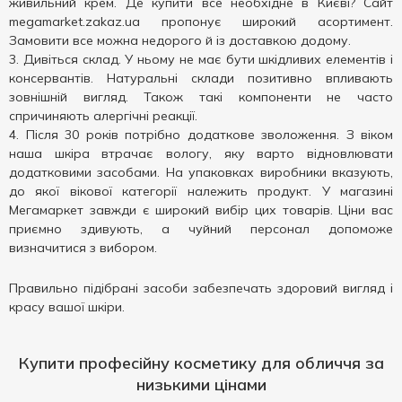
живильний крем. Де купити все необхідне в Києві? Сайт
megamarket.zakaz.ua пропонує широкий асортимент.
Замовити все можна недорого й із доставкою додому.
Дивіться склад. У ньому не має бути шкідливих елементів і
консервантів. Натуральні склади позитивно впливають
зовнішній вигляд. Також такі компоненти не часто
спричиняють алергічні реакції.
Після 30 років потрібно додаткове зволоження. З віком
наша шкіра втрачає вологу, яку варто відновлювати
додатковими засобами. На упаковках виробники вказують,
до якої вікової категорії належить продукт. У магазині
Мегамаркет завжди є широкий вибір цих товарів. Ціни вас
приємно здивують, а чуйний персонал допоможе
визначитися з вибором.
Правильно підібрані засоби забезпечать здоровий вигляд і
красу вашої шкіри.
Купити професійну косметику для обличчя за
низькими цінами