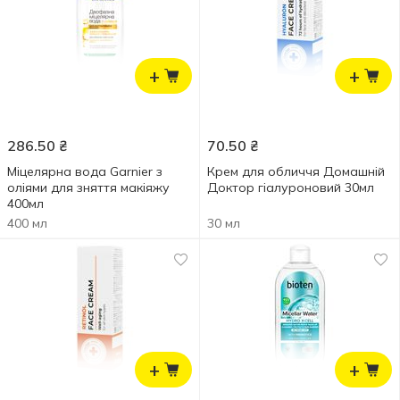
+
+
286.50
₴
70.50
₴
Міцелярна вода Garnier з
Крем для обличчя Домашній
оліями для зняття макіяжу
Доктор гіалуроновий 30мл
400мл
400 мл
30 мл
+
+