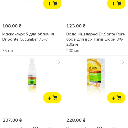
+
+
108.00
₴
123.00
₴
Маска-скраб для обличчя
Вода міцелярна Dr.Sante Pure
Dr.Sante Cucumber 75мл
code для всіх типів шкіри 0%
200мл
75 мл
200 мл
+
+
207.00
₴
228.00
₴