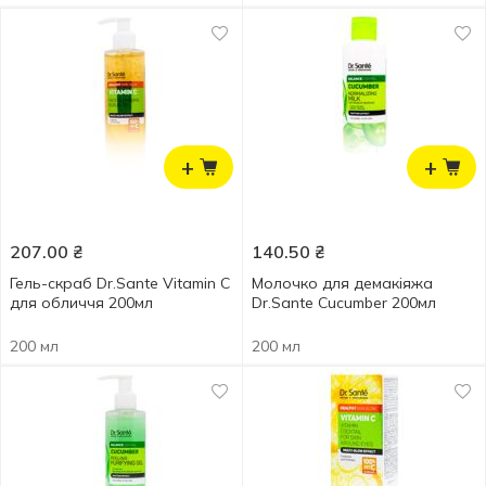
+
+
207.00
₴
140.50
₴
Гель-скраб Dr.Sante Vitamin C
Молочко для демакіяжа
для обличчя 200мл
Dr.Sante Cucumber 200мл
200 мл
200 мл