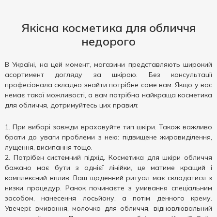
Якісна косметика для обличчя
недорого
В Україні, на цей момент, магазини представляють широкий
асортимент догляду за шкірою. Без консультації
професіонала складно знайти потрібне саме вам. Якщо у вас
немає такої можливості, а вам потрібна найкраща косметика
для обличчя, дотримуйтесь цих правил:
При виборі завжди враховуйте тип шкіри. Також важливо
брати до уваги проблеми з нею: підвищене жировиділення,
лущення, висипання тощо.
Потрібен системний підхід. Косметика для шкіри обличчя
бажано має бути з однієї лінійки, це матиме кращий і
комплексний вплив. Ваш щоденний ритуал має складатися з
низки процедур. Ранок починаєте з умивання спеціальним
засобом, нанесення лосьйону, а потім денного крему.
Увечері: вмивання, молочко для обличчя, відновлювальний