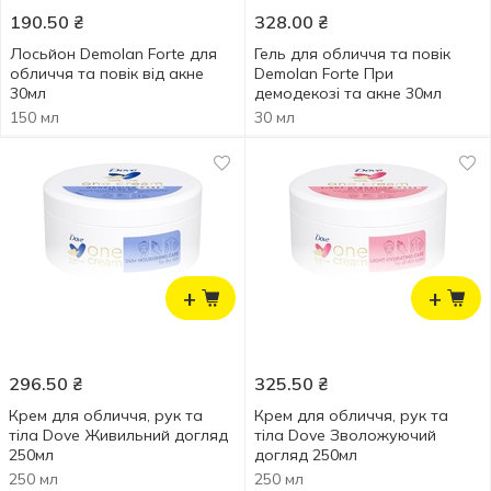
190.50
₴
328.00
₴
Лосьйон Demolan Forte для
Гель для обличчя та повік
обличчя та повік від акне
Demolan Forte При
30мл
демодекозі та акне 30мл
150 мл
30 мл
+
+
296.50
₴
325.50
₴
Крем для обличчя, рук та
Крем для обличчя, рук та
тіла Dove Живильний догляд
тіла Dove Зволожуючий
250мл
догляд 250мл
250 мл
250 мл