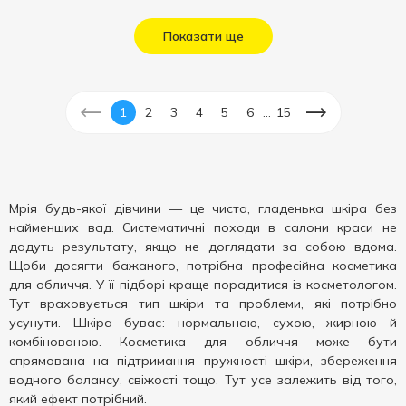
Показати ще
...
1
2
3
4
5
6
15
Мрія будь-якої дівчини — це чиста, гладенька шкіра без
найменших вад. Систематичні походи в салони краси не
дадуть результату, якщо не доглядати за собою вдома.
Щоби досягти бажаного, потрібна професійна косметика
для обличчя. У її підборі краще порадитися із косметологом.
Тут враховується тип шкіри та проблеми, які потрібно
усунути. Шкіра буває: нормальною, сухою, жирною й
комбінованою. Косметика для обличчя може бути
спрямована на підтримання пружності шкіри, збереження
водного балансу, свіжості тощо. Тут усе залежить від того,
який ефект потрібний.