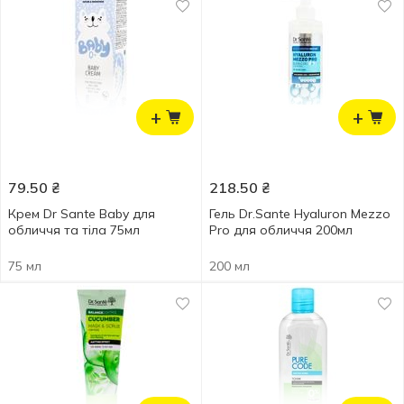
+
+
79.50
₴
218.50
₴
Крем Dr Sante Baby для
Гель Dr.Sante Hyaluron Mezzo
обличчя та тіла 75мл
Pro для обличчя 200мл
75 мл
200 мл