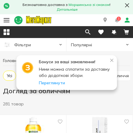
Безкоштовна доставка з
Моршинська зі смаком
!
Детальніше
1
Популярні
Фільтри
Головна
Гігієна та догляд
Догляд за обличчям
Бонуси за ваші замовлення!
Ними можна сплатити за доставку
або додаткові збори.
Усі
Крем для обличчя
Скраб та маска для обличчя
Переглянути
Догляд за обличчям
281 товар