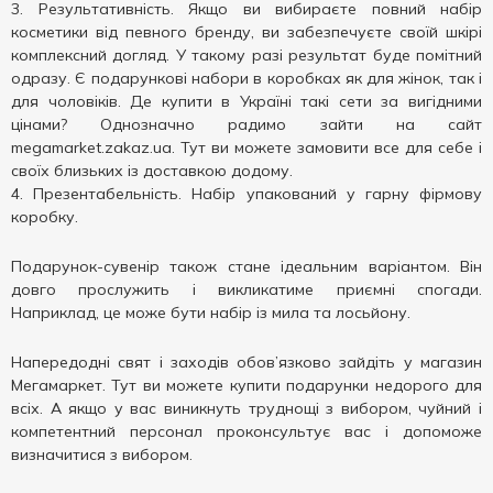
Результативність. Якщо ви вибираєте повний набір
косметики від певного бренду, ви забезпечуєте своїй шкірі
комплексний догляд. У такому разі результат буде помітний
одразу. Є подарункові набори в коробках як для жінок, так і
для чоловіків. Де купити в Україні такі сети за вигідними
цінами? Однозначно радимо зайти на сайт
megamarket.zakaz.ua. Тут ви можете замовити все для себе і
своїх близьких із доставкою додому.
Презентабельність. Набір упакований у гарну фірмову
коробку.
Подарунок-сувенір також стане ідеальним варіантом. Він
довго прослужить і викликатиме приємні спогади.
Наприклад, це може бути набір із мила та лосьйону.
Напередодні свят і заходів обов’язково зайдіть у магазин
Мегамаркет. Тут ви можете купити подарунки недорого для
всіх. А якщо у вас виникнуть труднощі з вибором, чуйний і
компетентний персонал проконсультує вас і допоможе
визначитися з вибором.