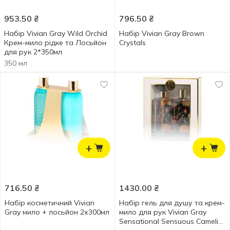
953.50
₴
796.50
₴
Набір Vivian Gray Wild Orchid
Набір Vivian Gray Brown
Крем-мило рідке та Лосьйон
Crystals
для рук 2*350мл
350 мл
+
+
716.50
₴
1430.00
₴
Набір косметичний Vivian
Набір гель для душу та крем-
Gray мило + лосьйон 2х300мл
мило для рук Vivian Gray
Sensational Sensuous Camelia