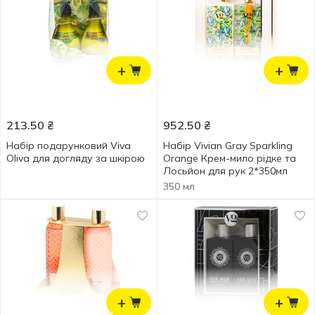
+
+
213.50
₴
952.50
₴
Набір подарунковий Viva
Набір Vivian Gray Sparkling
Oliva для догляду за шкірою
Orange Крем-мило рідке та
Лосьйон для рук 2*350мл
350 мл
+
+