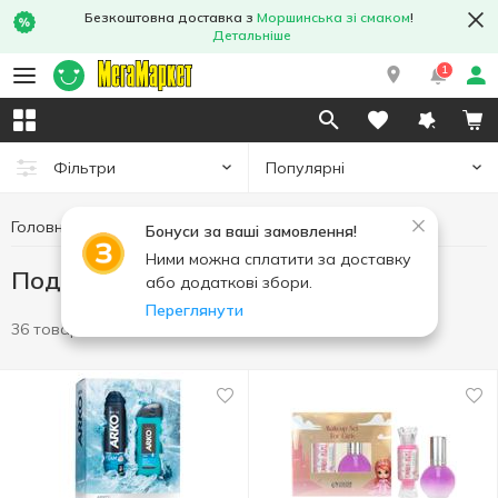
Безкоштовна доставка з
Моршинська зі смаком
!
Детальніше
1
Популярні
Фільтри
Головна
Гігієна та догляд
Подарункові набори
Бонуси за ваші замовлення!
Ними можна сплатити за доставку
Подарункові набори
або додаткові збори.
Переглянути
36 товарів