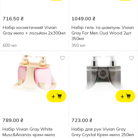
716.50
₴
1049.00
₴
Набір косметичний Vivian
Набір гель та шампунь Vivian
Gray мило + лосьйон 2х300мл
Gray For Men Oud Wood 2шт
350мл
600 мл
350 мл
+
+
789.00
₴
723.00
₴
Набір Vivian Gray White
Набір для рук Vivian Gray
Musc&Ananas крем-мило
Grey Crystal Крем-мило 250мл