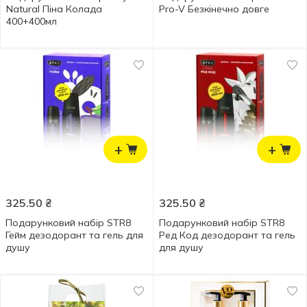
Natural Піна Колада
Pro-V Безкінечно довге
400+400мл
+
+
325.50
₴
325.50
₴
Подарунковий набір STR8
Подарунковий набір STR8
Гейм дезодорант та гель для
Ред Код дезодорант та гель
душу
для душу