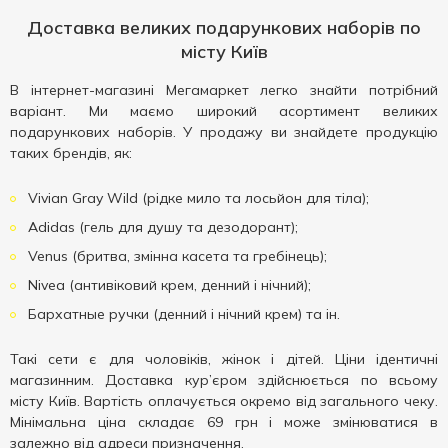
Доставка великих подарункових наборів по
місту Київ
В інтернет-магазині Мегамаркет легко знайти потрібний
варіант. Ми маємо широкий асортимент великих
подарункових наборів. У продажу ви знайдете продукцію
таких брендів, як:
Vivian Gray Wild (рідке мило та лосьйон для тіла);
Adidas (гель для душу та дезодорант);
Venus (бритва, змінна касета та гребінець);
Nivea (антивіковий крем, денний і нічний);
Бархатные ручки (денний і нічний крем) та ін.
Такі сети є для чоловіків, жінок і дітей. Ціни ідентичні
магазинним. Доставка кур’єром здійснюється по всьому
місту Київ. Вартість оплачується окремо від загального чеку.
Мінімальна ціна складає 69 грн і може змінюватися в
залежно від адреси призначення.