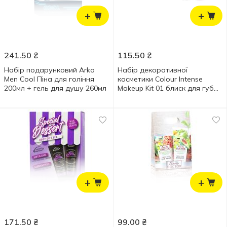
+
+
241.50
₴
115.50
₴
Набір подарунковий Arko
Набір декоративної
Men Cool Піна для гоління
косметики Colour Intense
200мл + гель для душу 260мл
Makeup Kit 01 блиск для губ
5г + туалетна вода 15мл
+
+
171.50
₴
99.00
₴