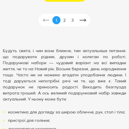
1
2
3
Будуть свята, і чим вони ближче, тим актуальніше питання:
що подарувати рідним, друзям і колегам по роботі.
Подарункові набори — чудовий варіант на всі випадки
життя, чи то на Новий рік, Восьме березня, день народження
тощо. Часто ми не можемо вгадати уподобання людини. І
тоді даруються непотрібні речі чи те, що вже є. Такий
подарунок не приносить радості. Виходить безглузда
витрата грошей. А ось великий подарунковий набір завжди
актуальний. У ньому може бути:
косметика для догляду за шкірою обличчя, рук, стоп і тіла;
пристрої для гоління;
декоративна косметика;