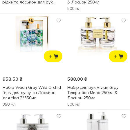
рідке та лосьйон для рук
& Лосьон 250мл
2*300мл
500 мл
+
+
953.50
₴
588.00
₴
Набір Vivian Gray Wild Orchid
Набір для рук Vivian Gray
Гель для душу та Лосьйон
Temptation Мило 250мл &
для тіла 2*350мл
Лосьон 250мл
350 мл
500 мл