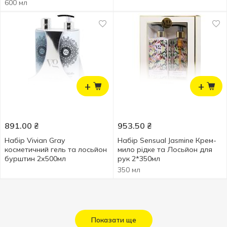
2шт 350мл
600 мл
+
+
891.00
₴
953.50
₴
Набір Vivian Gray
Набір Sensual Jasmine Крем-
косметичний гель та лосьйон
мило рідке та Лосьйон для
бурштин 2х500мл
рук 2*350мл
350 мл
Показати ще