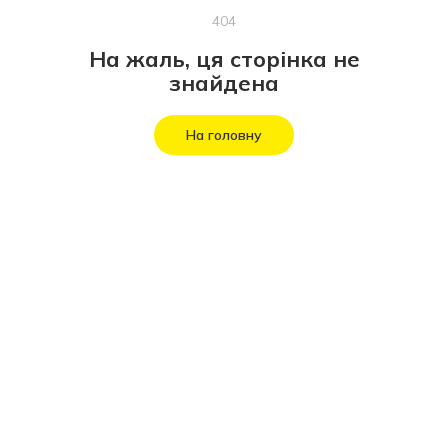
404
На жаль, ця сторінка не
знайдена
На головну