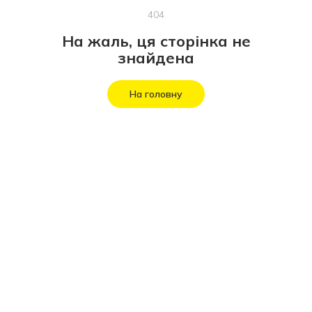
404
На жаль, ця сторінка не
знайдена
На головну