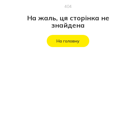
404
На жаль, ця сторінка не
знайдена
На головну