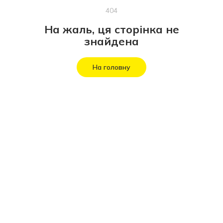
404
На жаль, ця сторінка не
знайдена
На головну