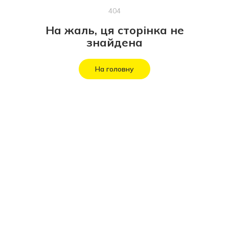
404
На жаль, ця сторінка не
знайдена
На головну