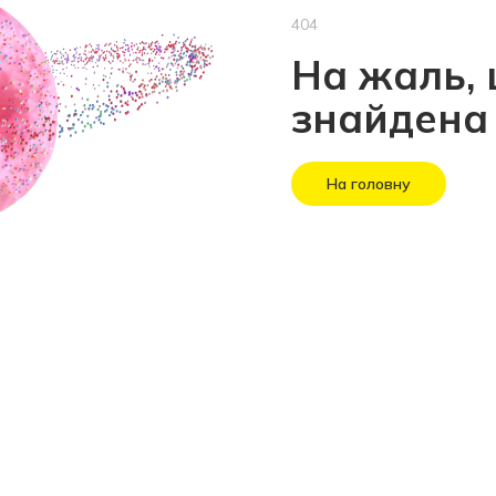
404
На жаль, 
знайдена
На головну