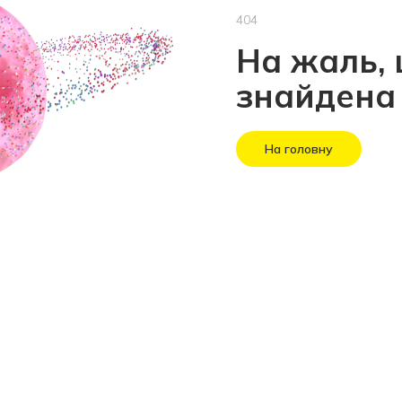
404
На жаль, 
знайдена
На головну