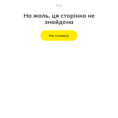
404
На жаль, ця сторінка не
знайдена
На головну