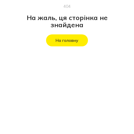
404
На жаль, ця сторінка не
знайдена
На головну