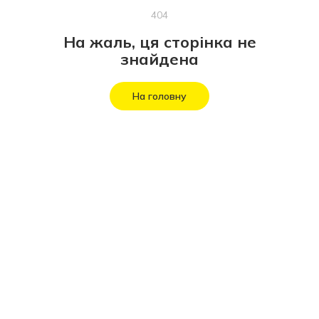
404
На жаль, ця сторінка не
знайдена
На головну