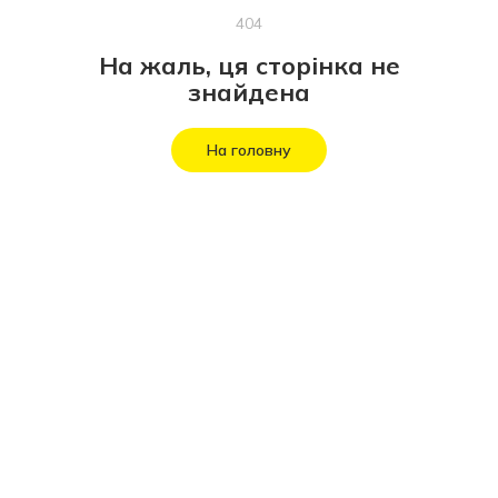
404
На жаль, ця сторінка не
знайдена
На головну