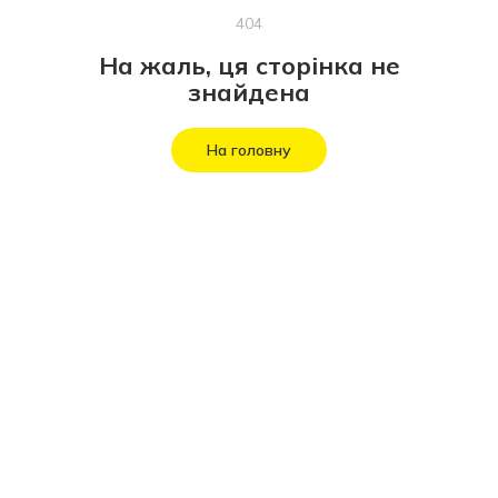
404
На жаль, ця сторінка не
знайдена
На головну