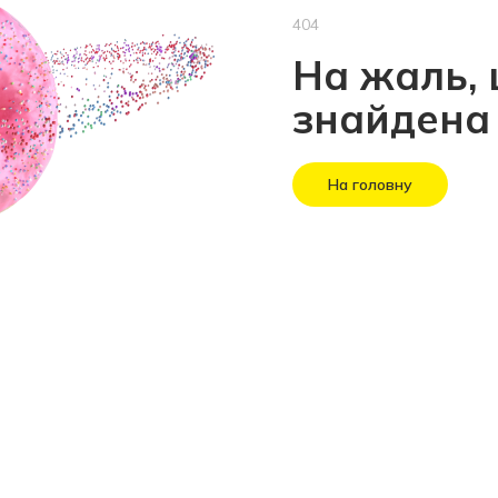
404
На жаль, 
знайдена
На головну