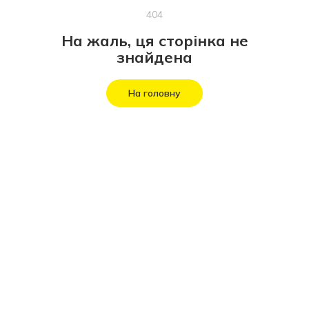
404
На жаль, ця сторінка не
знайдена
На головну