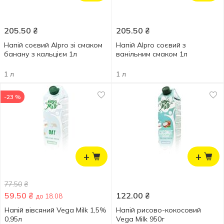
205.50
₴
205.50
₴
Напій соєвий Alpro зі смаком
Напій Alpro соєвий з
банану з кальцієм 1л
ванільним смаком 1л
1 л
1 л
-23 %
+
+
77.50
₴
59.50
₴
122.00
₴
до 18.08
Напій вівсяний Vega Milk 1,5%
Напій рисово-кокосовий
0,95л
Vega Milk 950г