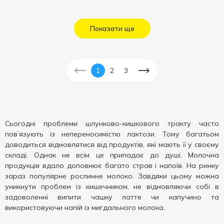
Показати ще
1
2
3
Сьогодні проблеми шлунково-кишкового тракту часто
пов’язують із непереносимістю лактози. Тому багатьом
доводиться відмовлятися від продуктів, які мають її у своєму
складі. Однак не всім це припадає до душі. Молочна
продукція вдало доповнює багато страв і напоїв. На ринку
зараз популярне рослинне молоко. Завдяки цьому можна
уникнути проблем із кишечником, не відмовляючи собі в
задоволенні випити чашку латте чи капучино та
використовуючи напій із мигдального молока.