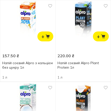
+
+
157.50
₴
220.00
₴
Напій соєвий Alpro з кальцієм
Напій соєвий Alpro Plant
без цукру 1л
Protein 1л
1 л
1 л