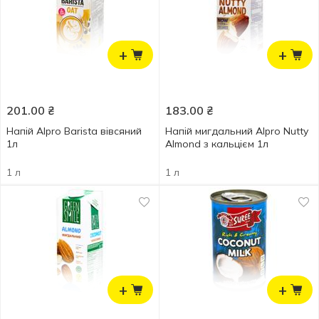
+
+
201.00
₴
183.00
₴
Напій Alpro Barista вівсяний
Напій мигдальний Alpro Nutty
1л
Almond з кальцієм 1л
1 л
1 л
+
+