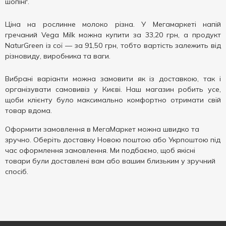
шопінг.
Ціна на рослинне молоко різна. У Мегамаркеті напій
гречаний Vega Milk можна купити за 33,20 грн, а продукт
NaturGreen із сої — за 91,50 грн, тобто вартість залежить від
різновиду, виробника та ваги.
Вибрані варіанти можна замовити як із доставкою, так і
організувати самовивіз у Києві. Наш магазин робить усе,
щоби клієнту було максимально комфортно отримати свій
товар вдома.
Оформити замовлення в МегаМаркет можна швидко та
зручно. Оберіть доставку Новою поштою або Укрпоштою під
час оформлення замовлення. Ми подбаємо, щоб якісні
товари були доставлені вам або вашим близьким у зручний
спосіб.