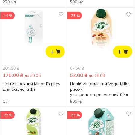
250 мл
500 мл
-14 %
-23 %
+
+
204.00
₴
67.50
₴
175.00
₴
52.00
₴
до 30.08
до 18.08
Напій вівсяний Minor Figures
Напій мигдальний Vega Milk з
для бариста 1л
рисом
ультрапастеризований 0,5л
1 л
500 мл
-23 %
-22 %