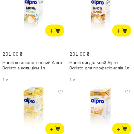
+
+
201.00
₴
201.00
₴
Напій кокосово-соєвий Alpro
Напій мигдальний Alpro
Barista з кальцієм 1л
Barista для професіоналів 1л
1 л
1 л
+
+