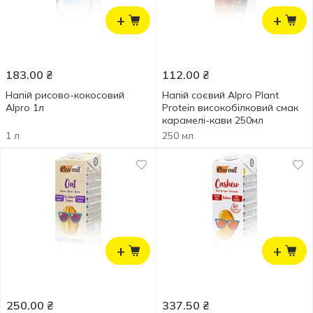
+
+
183.00
₴
112.00
₴
Напій рисово-кокосовий
Напій соєвий Alpro Plant
Alpro 1л
Protein високобілковий смак
карамелі-кави 250мл
1 л
250 мл
+
+
250.00
₴
337.50
₴