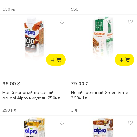
950 мл
950 г
+
+
96.00
₴
79.00
₴
Напій кавовий на соєвій
Напій гречаний Green Smile
основі Alpro мигдаль 250мл
2,5% 1л
250 мл
1 л