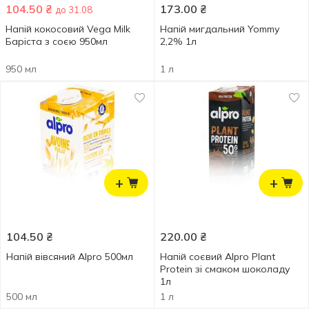
104.50
₴
173.00
₴
до 31.08
Напій кокосовий Vega Milk
Напій мигдальний Yommy
Баріста з соєю 950мл
2,2% 1л
950 мл
1 л
+
+
104.50
₴
220.00
₴
Напій вівсяний Alpro 500мл
Напій соєвий Alpro Plant
Protein зі смаком шоколаду
1л
500 мл
1 л