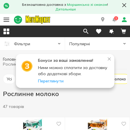
Безкоштовна доставка з
Моршинська зі смаком
!
Детальніше
1
Популярні
Фільтри
Головна
Молоко
Яйця та молочні продукти
Бонуси за ваші замовлення!
Рослинне молоко
Ними можна сплатити за доставку
або додаткові збори.
Усі
Ультрапастеризоване молоко
Рослинне молоко
Переглянути
Рослинне молоко
47 товарів