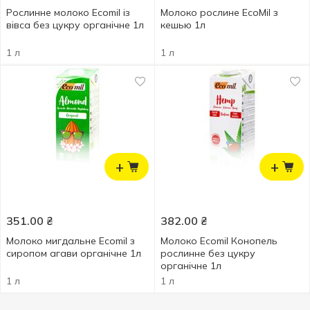
Рослинне молоко Ecomil із
Молоко рослине EcoMil з
вівса без цукру органічне 1л
кешью 1л
1 л
1 л
+
+
351.00
₴
382.00
₴
Молоко мигдальне Ecomil з
Молоко Ecomil Конопель
сиропом агави органічне 1л
рослинне без цукру
органічне 1л
1 л
1 л