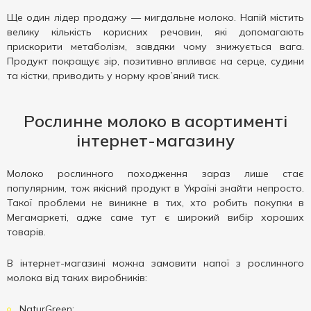
Ще один лідер продажу — мигдальне молоко. Напій містить
велику кількість корисних речовин, які допомагають
прискорити метаболізм, завдяки чому знижується вага.
Продукт покращує зір, позитивно впливає на серце, судини
та кістки, приводить у норму кров’яний тиск.
Рослинне молоко в асортименті
інтернет-магазину
Молоко рослинного походження зараз лише стає
популярним, тож якісний продукт в Україні знайти непросто.
Такої проблеми не виникне в тих, хто робить покупки в
Мегамаркеті, адже саме тут є широкий вибір хороших
товарів.
В інтернет-магазині можна замовити напої з рослинного
молока від таких виробників:
NaturGreen;