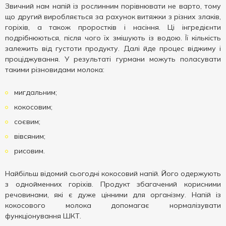
Звичний нам напій із рослинним порівнювати не варто, тому
що другий виробляється за рахунок витяжки з різних злаків,
горіхів, а також проростків і насіння. Ці інгредієнти
подрібнюються, після чого їх змішують із водою. Її кількість
залежить від густоти продукту. Далі йде процес віджиму і
проціджування. У результаті гурмани можуть поласувати
такими різновидами молока:
мигдальним;
кокосовим;
соєвим;
вівсяним;
рисовим.
Найбільш відомий сьогодні кокосовий напій. Його одержують
з однойменних горіхів. Продукт збагачений корисними
речовинами, які є дуже цінними для організму. Напій із
кокосового молока допомагає нормалізувати
функціонування ШКТ.