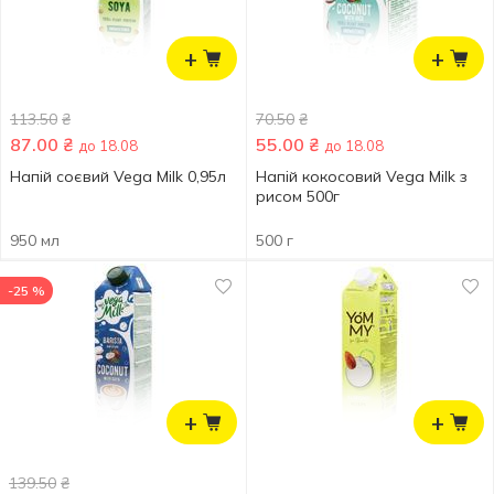
+
+
113.50
₴
70.50
₴
87.00
₴
55.00
₴
до 18.08
до 18.08
Напій соєвий Vega Milk 0,95л
Напій кокосовий Vega Milk з
рисом 500г
950 мл
500 г
-25 %
+
+
139.50
₴