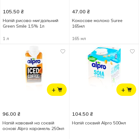
105.50
₴
47.00
₴
Напій рисово-мигдальний
Кокосове молоко Suree
Green Smile 1,5% 1л
165мл
1 л
165 мл
+
+
96.00
₴
104.50
₴
Напій кавовий на соєвій
Напій соєвий Alpro 500мл
основі Alpro карамель 250мл