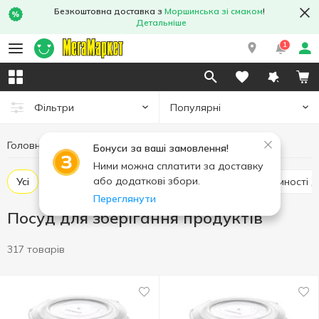
Безкоштовна доставка з
Моршинська зі смаком
!
Детальніше
1
Популярні
Фільтри
Головна
Кухня
Посуд для зберігання продуктів
Бонуси за ваші замовлення!
Ними можна сплатити за доставку
або додаткові збори.
Усі
Харчові контейнери, ланч-бокси
Банки, ємності 
Переглянути
Посуд для зберігання продуктів
317 товарів