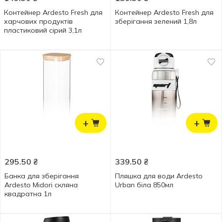
Контейнер Ardesto Fresh для
Контейнер Ardesto Fresh для
харчових продуктів
зберігання зелений 1,8л
пластиковий сірий 3,1л
+
+
295.50
₴
339.50
₴
Банка для зберігання
Пляшка для води Ardesto
Ardesto Midori скляна
Urban біла 850мл
квадратна 1л