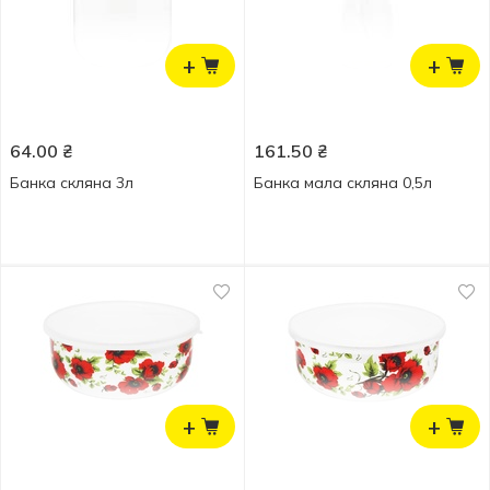
+
+
64.00
₴
161.50
₴
Банка скляна 3л
Банка мала скляна 0,5л
+
+