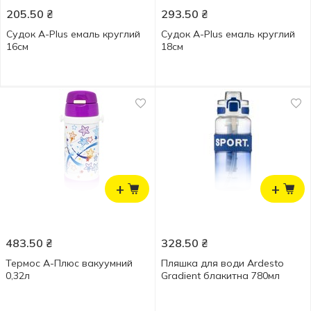
205.50
₴
293.50
₴
Судок A-Plus емаль круглий
Судок A-Plus емаль круглий
16см
18см
+
+
483.50
₴
328.50
₴
Термос А-Плюс вакуумний
Пляшка для води Ardesto
0,32л
Gradient блакитна 780мл