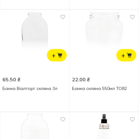
+
+
65.50
₴
22.00
₴
Банка Віалторг скляна 3л
Банка скляна 550мл ТО82