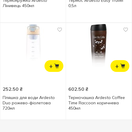
Термокружка Ardesto
Термос Ardesto Easy Travel
Лінивець 450мл
0,5л
+
+
252.50
₴
602.50
₴
Пляшка для води Ardesto
Термочашка Ardesto Coffee
Duo рожево-фіолетова
Time Raccoon коричнева
720мл
450мл