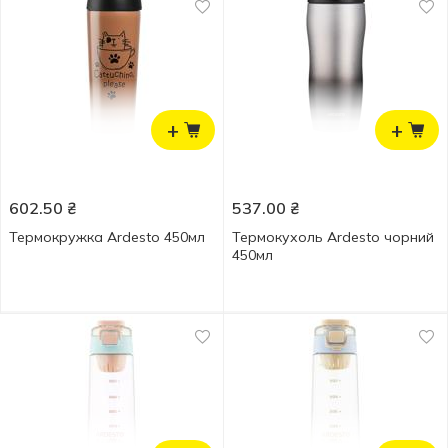
+
+
602.50
₴
537.00
₴
Термокружка Ardesto 450мл
Термокухоль Ardesto чорний
450мл