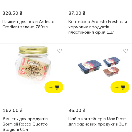
328.50
₴
87.00
₴
Пляшка для води Ardesto
Контейнер Ardesto Fresh для
Gradient зелена 780мл
харчових продуктів
пластиковий сірий 1,2л
+
+
162.00
₴
96.00
₴
Ємність для продуктів
Набір контейнерів Max Plast
Bormioli Rocco Quattro
для харчових продуктів 3шт
Stagioni 0,3л