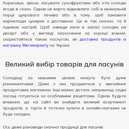
Корисніше, звісно, ласувати сухофруктами або їсти солодкі
ягоди в сезон. Однак не варто відмовляти собі в мінімальній
порції цукрового печива або в тому, щоб замовити
мармеладні цукерки з доставкою. Це ж так смачно, та й
піднімає настрій. Щоб завжди мати в запасі солодке на
десерт або у вигляді заохочення за хороші вчинки,
скористайтеся такою послугою, як
доставка продуктів із
магазину Мегамаркету
по Україні.
Великий вибір товарів для ласунів
Солодощі за низькими цінами можуть бути дуже
різноманітними. Деякі з них продаються у звичайних
продуктових магазинах. Інші важко дістати, наприклад, східні
ласощі готуються за особливими рецептами. Однак будьте
впевнені, що на сайті ви знайдете великий асортимент
продуктів, а торти й тістечка купити в онлайн-магазині не
буде складно.
Ось деякі різновиди смачної продукції для ласунів: