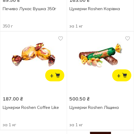
89.50
₴
163.00
₴
Печиво Лукас Вушка 350г
Цукерки Roshen Корівка
350 г
за 1 кг
+
+
187.00
₴
500.50
₴
Цукерки Roshen Coffee Like
Цукерки Roshen Ліщина
за 1 кг
за 1 кг