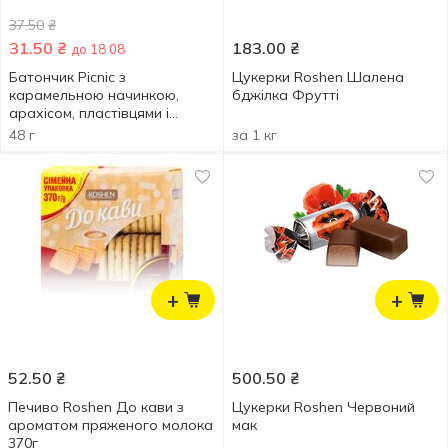
37.50
₴
31.50
₴
183.00
₴
до 18.08
Батончик Picnic з
Цукерки Roshen Шалена
карамельною начинкою,
бджілка Фрутті
арахісом, пластівцями і
родзинками 48г
48 г
за 1 кг
+
+
52.50
₴
500.50
₴
Печиво Roshen До кави з
Цукерки Roshen Червоний
ароматом пряженого молока
мак
370г