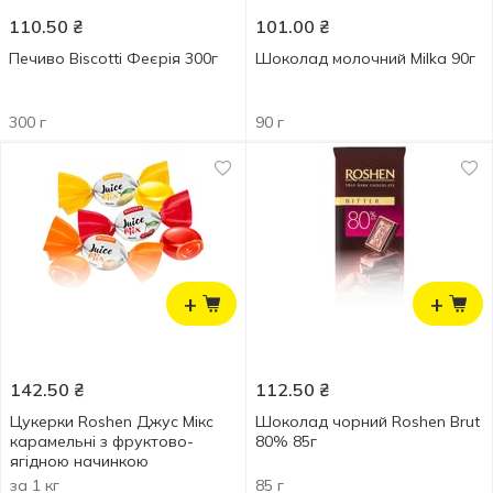
110.50
₴
101.00
₴
Печиво Biscotti Феєрія 300г
Шоколад молочний Milka 90г
300 г
90 г
+
+
142.50
₴
112.50
₴
Цукерки Roshen Джус Мікс
Шоколад чорний Roshen Brut
карамельні з фруктово-
80% 85г
ягідною начинкою
за 1 кг
85 г