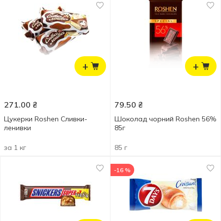
+
+
271.00
₴
79.50
₴
Цукерки Roshen Сливки-
Шоколад чорний Roshen 56%
ленивки
85г
за 1 кг
85 г
-16 %