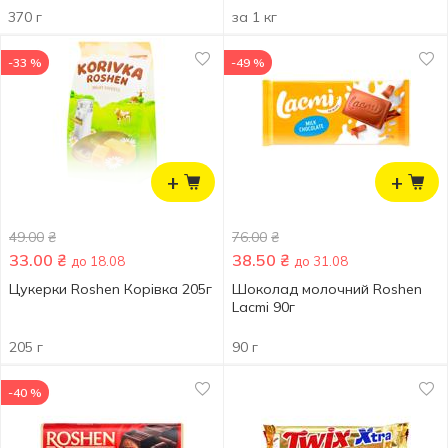
370 г
за 1 кг
-33 %
-49 %
+
+
49.00
₴
76.00
₴
33.00
₴
38.50
₴
до 18.08
до 31.08
Цукерки Roshen Корівка 205г
Шоколад молочний Roshen
Lacmi 90г
205 г
90 г
-40 %