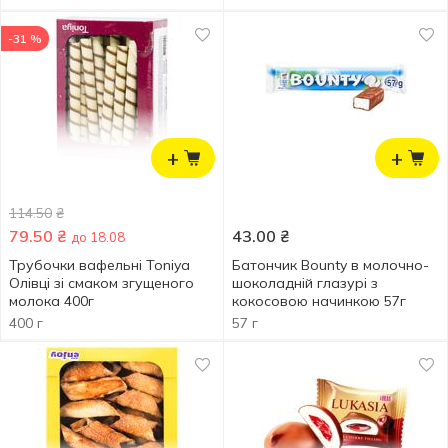
-31 %
+
+
114.50
₴
79.50
₴
43.00
₴
до 18.08
Трубочки вафельні Toniya
Батончик Bounty в молочно-
Олівці зі смаком згущеного
шоколадній глазурі з
молока 400г
кокосовою начинкою 57г
400 г
57 г