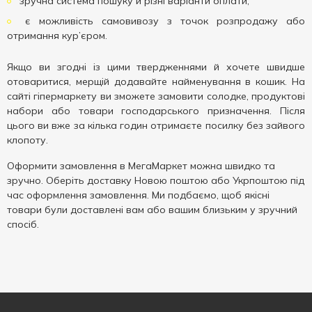
зручна система пошуку й різні варіанти оплати;
є можливість самовивозу з точок розпродажу або
отримання кур’єром.
Якщо ви згодні із цими твердженнями й хочете швидше
отоваритися, мерщій додавайте найменування в кошик. На
сайті гіпермаркету ви зможете замовити солодке, продуктові
набори або товари господарського призначення. Після
цього ви вже за кілька годин отримаєте посилку без зайвого
клопоту.
Оформити замовлення в МегаМаркет можна швидко та
зручно. Оберіть доставку Новою поштою або Укрпоштою під
час оформлення замовлення. Ми подбаємо, щоб якісні
товари були доставлені вам або вашим близьким у зручний
спосіб.