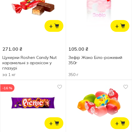
+
+
271.00
₴
105.00
₴
Цукерки Roshen Candy Nut
Зефір Жако Біло-рожевий
карамельні з арахісом у
350г
глазурі
за 1 кг
350 г
-16 %
+
+