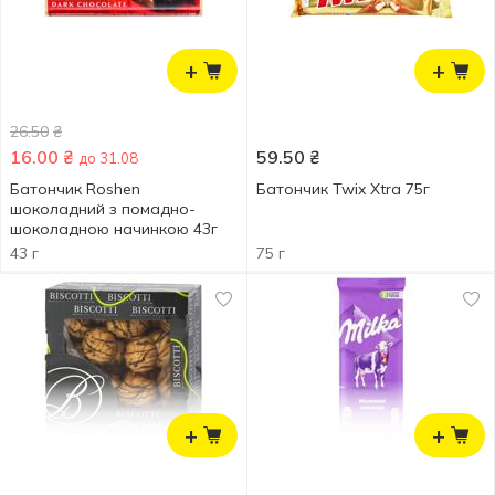
+
+
26.50
₴
16.00
₴
59.50
₴
до 31.08
Батончик Roshen
Батончик Twix Xtra 75г
шоколадний з помадно-
шоколадною начинкою 43г
43 г
75 г
+
+