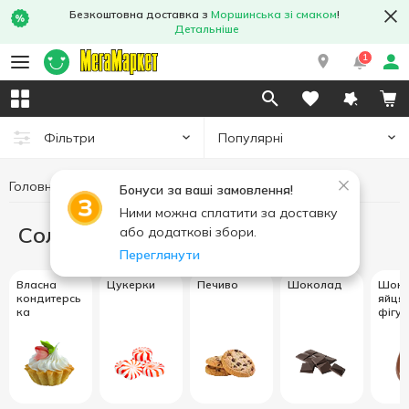
Безкоштовна доставка з
Моршинська зі смаком
!
Детальніше
1
Популярні
Фільтри
Головна
Солодощі
Бонуси за ваші замовлення!
Ними можна сплатити за доставку
Солодощі
або додаткові збори.
Переглянути
Власна
Цукерки
Печиво
Шоколад
Шоко
кондитерсь
яйця,
ка
фігу