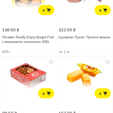
+
+
136.50
₴
322.50
₴
Печиво Really Enjoy Bagel Pati
Цукерки Лукас Лукася вишня
з вишневою начинкою 400г
400 г
за 1 кг
+
+