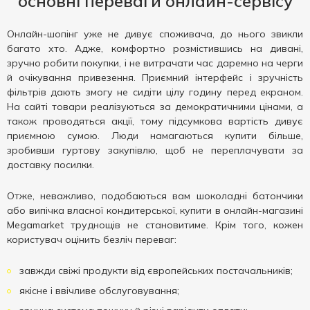
основні переваги онлайн-сервісу
Онлайн-шопінг уже не дивує споживача, до нього звикли
багато хто. Адже, комфортно розмістившись на дивані,
зручно робити покупки, і не витрачати час даремно на черги
й очікування привезення. Приємний інтерфейс і зручність
фільтрів дають змогу не сидіти цілу годину перед екраном.
На сайті товари реалізуються за демократичними цінами, а
також проводяться акції, тому підсумкова вартість дивує
приємною сумою. Люди намагаються купити більше,
зробивши гуртову закупівлю, щоб не переплачувати за
доставку посилки.
Отже, неважливо, подобаються вам шоколадні батончики
або випічка власної кондитерської, купити в онлайн-магазині
Megamarket труднощів не становитиме. Крім того, кожен
користувач оцінить безліч переваг:
завжди свіжі продукти від європейських постачальників;
якісне і ввічливе обслуговування;