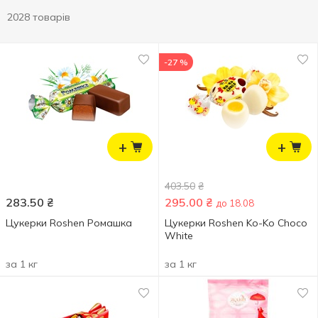
2028 товарів
-27 %
+
+
403.50
₴
283.50
₴
295.00
₴
до 18.08
Цукерки Roshen Ромашка
Цукерки Roshen Ko-Ko Choco
White
за 1 кг
за 1 кг