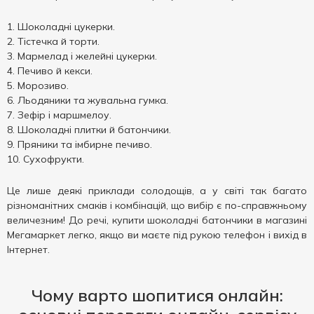
Шоколадні цукерки.
Тістечка й торти.
Мармелад і желейні цукерки.
Печиво й кекси.
Морозиво.
Льодяники та жувальна гумка.
Зефір і маршмелоу.
Шоколадні плитки й батончики.
Пряники та імбирне печиво.
Сухофрукти.
Це лише деякі приклади солодощів, а у світі так багато
різноманітних смаків і комбінацій, що вибір є по-справжньому
величезним! До речі, купити шоколадні батончики в магазині
Мегамаркет легко, якщо ви маєте під рукою телефон і вихід в
Інтернет.
Чому варто шопитися онлайн: