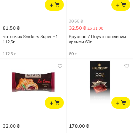
+
+
38.50
₴
81.50
₴
32.50
₴
до 31.08
Батончик Snickers Super +1
Круасан 7 Days з ванільним
112,5г
кремом 60г
112.5 г
60 г
+
+
32.00
₴
178.00
₴