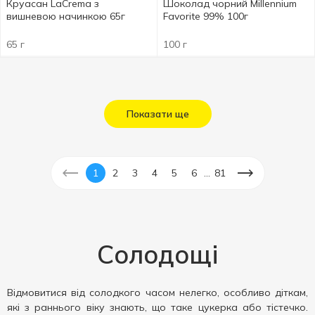
Круасан LaCrema з
Шоколад чорний Millennium
вишневою начинкою 65г
Favorite 99% 100г
65 г
100 г
Показати ще
...
1
2
3
4
5
6
81
Солодощі
Відмовитися від солодкого часом нелегко, особливо діткам,
які з раннього віку знають, що таке цукерка або тістечко.