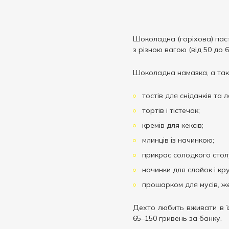
Шоколадна (горіхова) паст
з різною вагою (від 50 до 
Шоколадна намазка, а так
тостів для сніданків та л
тортів і тістечок;
кремів для кексів;
млинців із начинкою;
прикрас солодкого стол
начинки для слойок і кру
прошарком для мусів, же
Дехто любить вживати в їж
65–150 гривень за банку.