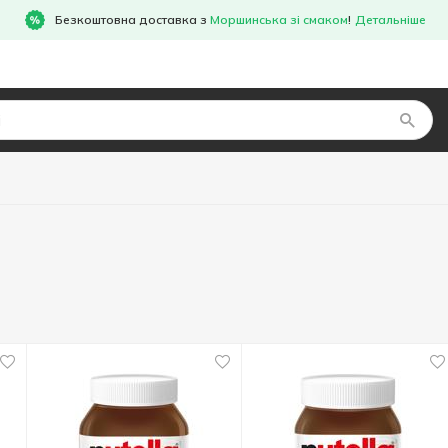
Безкоштовна доставка з
Моршинська зі смаком
!
Детальніше