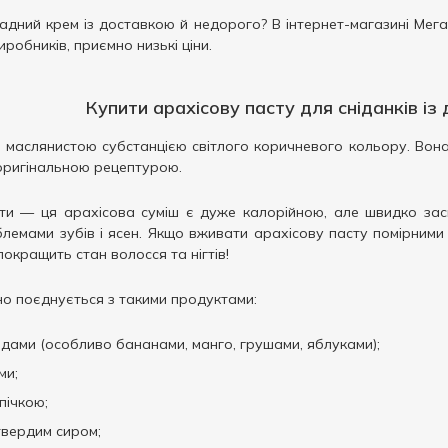
адний крем із доставкою й недорого? В інтернет-магазині Мег
иробників, приємно низькі ціни.
Купити арахісову пасту для сніданків і
ю маслянистою субстанцією світлого коричневого кольору. Вон
 з оригінальною рецептурою.
ти — ця арахісова суміш є дуже калорійною, але швидко зас
блемами зубів і ясен. Якщо вживати арахісову пасту помірними
покращить стан волосся та нігтів!
но поєднується з такими продуктами:
дами (особливо бананами, манго, грушами, яблуками);
ми;
ічкою;
твердим сиром;