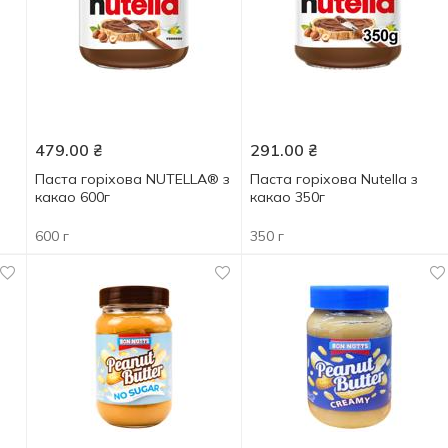
479.00
₴
291.00
₴
Паста горіхова NUTELLA® з
Паста горіхова Nutella з
какао 600г
какао 350г
600 г
350 г