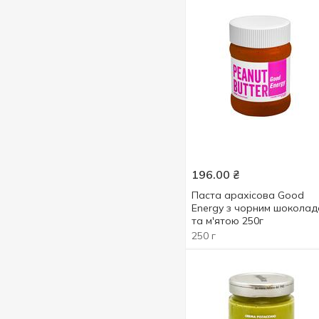
196.00
₴
Паста арахісова Good
Energy з чорним шокола
та м'ятою 250г
250 г