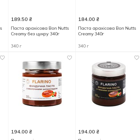
189.50
₴
184.00
₴
s
Паста арахісова Bon Nutts
Паста арахісова Bon Nutts
Creamy без цукру 340г
Creamy 340г
340 г
340 г
194.00
₴
194.00
₴