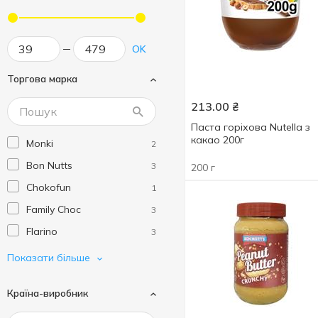
OK
Торгова марка
213.00
₴
Паста горіхова Nutella з
какао 200г
Monki
2
Bon Nutts
3
200 г
Chokofun
1
Family Choc
3
Flarino
3
Good Energy
9
Показати більше
Milka
1
Країна-виробник
Millennium
1