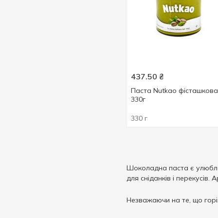
437.50
₴
Паста Nutkao фісташкова
330г
330 г
Шоколадна паста є улюблен
для сніданків і перекусів
Незважаючи на те, що горі