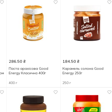
286.50
₴
184.50
₴
Паста арахісова Good
Карамель солона Good
дом
Energy Класична 400г
Energy 250г
400 г
250 г