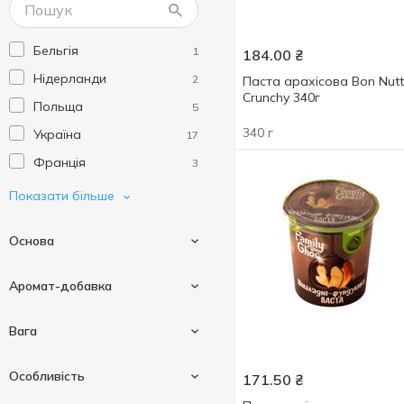
Nutella
3
NutKao
2
Бельгія
1
184.00
₴
Sante
2
Нідерланди
2
Паста арахісова Bon Nutt
Crunchy 340г
Польща
5
340 г
Україна
17
Франція
3
Італія
2
Показати більше
Основа
Аромат-добавка
Арахіс
11
Вага
Горіх
6
Арахіс
1
Особливість
Горіхово-шоколадна
171.50
₴
1
Горіхи
1