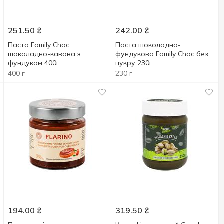
251.50
₴
242.00
₴
Паста Family Choc
Паста шоколадно-
шоколадно-кавова з
фундукова Family Choc без
фундуком 400г
цукру 230г
400 г
230 г
194.00
₴
319.50
₴