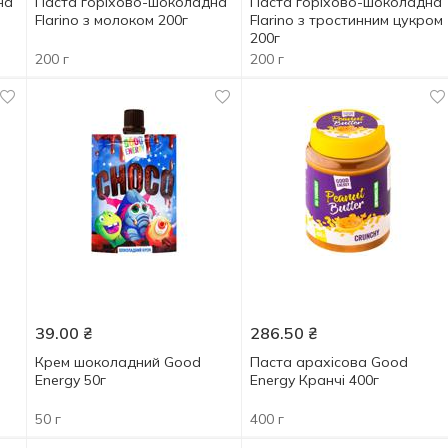
на
Паста горіхово-шоколадна
Паста горіхово-шоколадна
Flarino з молоком 200г
Flarino з тростинним цукром
200г
200 г
200 г
39.00
₴
286.50
₴
Крем шоколадний Good
Паста арахісова Good
Energy 50г
Energy Кранчі 400г
50 г
400 г