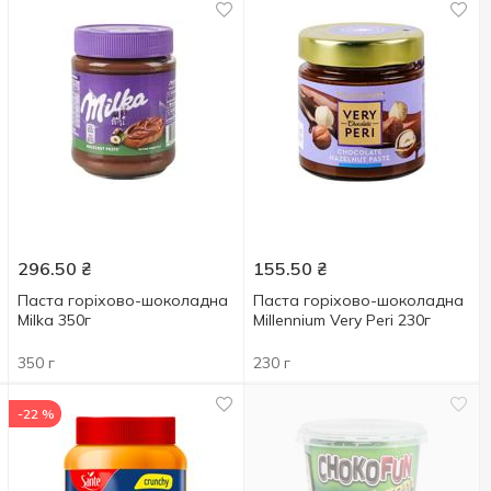
296.50
₴
155.50
₴
Паста горіхово-шоколадна
Паста горіхово-шоколадна
Milka 350г
Millennium Very Peri 230г
350 г
230 г
-22 %