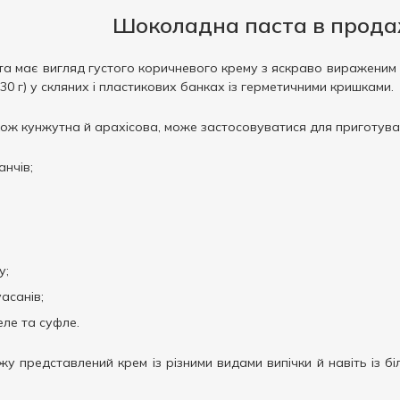
Шоколадна паста в прода
а має вигляд густого коричневого крему з яскраво вираженим а
630 г) у скляних і пластикових банках із герметичними кришками.
ож кунжутна й арахісова, може застосовуватися для приготува
анчів;
у;
асанів;
ле та суфле.
у представлений крем із різними видами випічки й навіть із біл