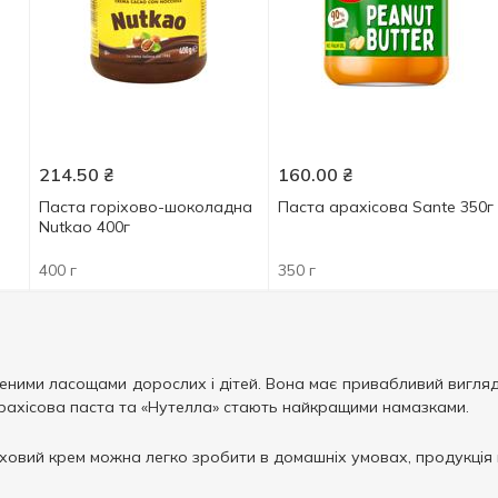
214.50
₴
160.00
₴
Паста горіхово-шоколадна
Паста арахісова Sante 350г
Nutkao 400г
400 г
350 г
ими ласощами дорослих і дітей. Вона має привабливий вигляд, 
. Арахісова паста та «Нутелла» стають найкращими намазками.
ховий крем можна легко зробити в домашніх умовах, продукція 