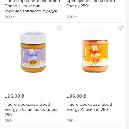
Паста горіхово-шоколадна
Крем фісташковий Good
Flarino з крихтами
Energy 250г
карамелізованого фундука
200г
200 г
250 г
196.00
₴
196.00
₴
Паста арахісова Good
Паста арахісова Good
Energy з білим шоколадом
Energy Класична 250г
250г
250 г
250 г