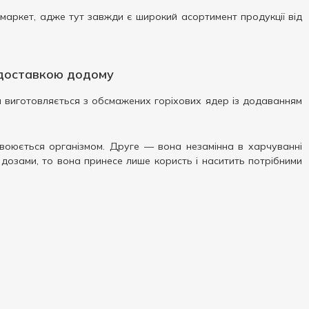
амаркет, адже тут завжди є широкий асортимент продукції від
з доставкою додому
а виготовляється з обсмажених горіхових ядер із додаванням
воюється організмом. Друге — вона незамінна в харчуванні
 дозами, то вона принесе лише користь і наситить потрібними