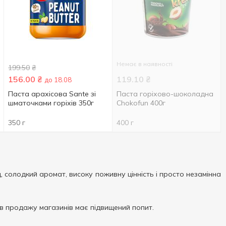
Немає в наявності
199.50
₴
156.00
₴
119.10
₴
до 18.08
Паста арахісова Sante зі
Паста горіхово-шоколадна
шматочками горіхів 350г
Chokofun 400г
350 г
400 г
солодкий аромат, високу поживну цінність і просто незамінна
в продажу магазинів має підвищений попит.