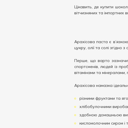
Цікавить, де купити шокол
вітчизняних та імпортних в
Арахісова паста є в’язко
цукру, олії та солі згідно
Перше, що варто зазначи
спортсменів, людей із про
вітамінами та мінералами, 
Арахісова намазка ідеаль
різними фруктами та яго
хлібобулочними вироба
здобною домашньою вип
кисломолочним сиром і 