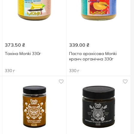
373.50
₴
339.00
₴
Тахіна Monki 330г
Паста арахісова Monki
кранч органічна 330г
330 г
330 г