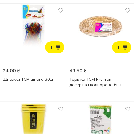
+
+
24.00
₴
43.50
₴
Шпажки ТСМ шпага 30шт
Тарілка ТСМ Premium
десертна кольорова 6шт