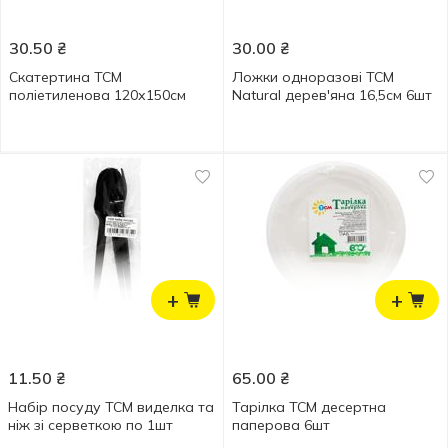
30.50
₴
30.00
₴
Скатертина ТСМ
Ложки одноразові ТСМ
поліетиленова 120х150см
Natural дерев'яна 16,5cм 6шт
+
+
11.50
₴
65.00
₴
Набір посуду ТСМ виделка та
Тарілка ТСМ десертна
ніж зі серветкою по 1шт
паперова 6шт