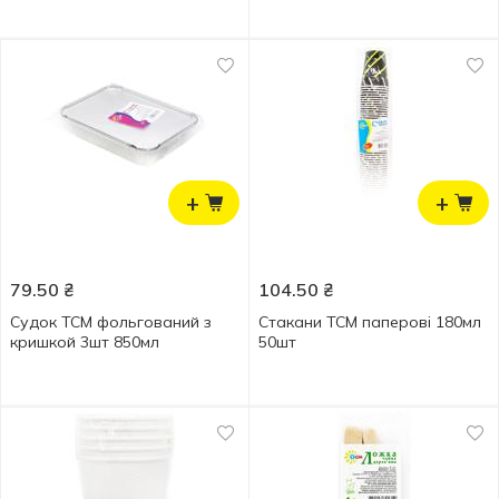
+
+
79.50
₴
104.50
₴
Судок ТСМ фольгований з
Стакани ТСМ паперові 180мл
кришкой 3шт 850мл
50шт