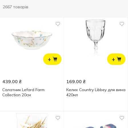
2667 товарів
+
+
439.00
₴
169.00
₴
Салатник Lefard Farm
Келих Country Libbey для вина
Collection 20см
420мл