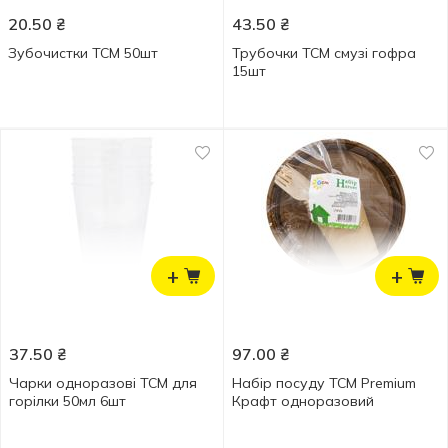
20.50
₴
43.50
₴
Зубочистки ТСМ 50шт
Трубочки ТСМ cмузі гофра
15шт
+
+
37.50
₴
97.00
₴
Чарки одноразові ТСМ для
Набір посуду ТСМ Premium
горілки 50мл 6шт
Крафт одноразовий