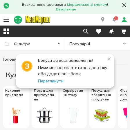
Безкоштовна доставка з
Моршинська зі смаком
!
Детальніше
1
Популярні
Фільтри
Головна
Кухня
Бонуси за ваші замовлення!
Ними можна сплатити за доставку
Кухня
або додаткові збори.
Переглянути
Кухонне
Посуд для
Сервіруван
Посуд для
Форм
приладдя
приготуван
ня столу
зберігання
аксе
ня
продуктів
для
випік