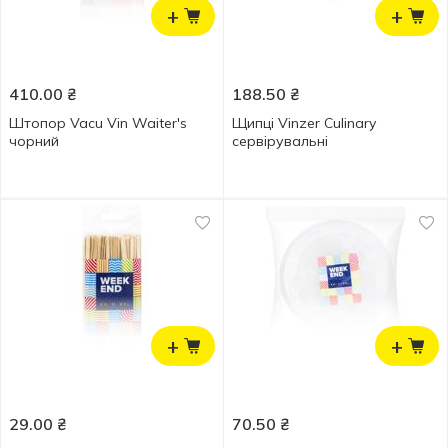
+
+
410.00
₴
188.50
₴
Штопор Vacu Vin Waiter's
Щипці Vinzer Culinary
чорний
сервірувальні
+
+
29.00
₴
70.50
₴