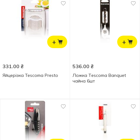
+
+
331.00
₴
536.00
₴
Яйцерізка Tescoma Presto
Ложка Тescoma Banquet
чайна 6шт