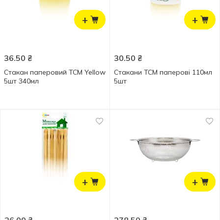
+
+
36.50
₴
30.50
₴
Стакан паперовий ТСМ Yellow
Стакани ТСМ паперові 110мл
5шт 340мл
5шт
+
+