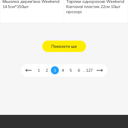
Мішалка дерев'яна Weekend
Тарілки одноразові Weekend
14.5см*150шт
Karnaval пластик 22см 10шт
прозорі
Показати ще
...
1
2
3
4
5
6
127