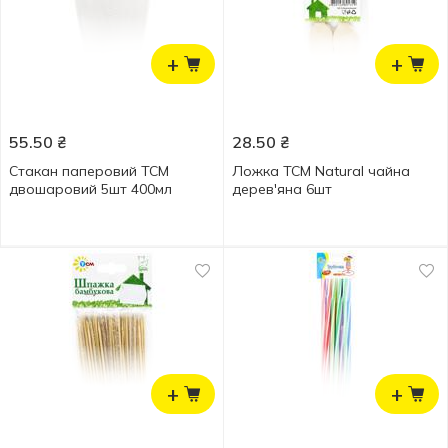
+
+
55.50
₴
28.50
₴
Стакан паперовий ТСМ
Ложка TCM Natural чайна
двошаровий 5шт 400мл
дерев'яна 6шт
+
+