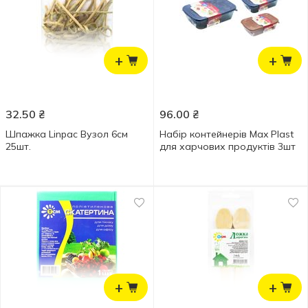
+
+
32.50
₴
96.00
₴
Шпажка Linpac Вузол 6см
Набір контейнерів Max Plast
25шт.
для харчових продуктів 3шт
+
+