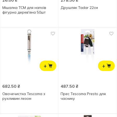
26.00
₴
278.50
₴
Мішалка ТСМ для напоїв
Друшляк Tadar 22см
фігурна дерев'яна 50шт
+
+
682.50
₴
487.50
₴
Овочечистка Tescoma з
Прес Tescoma Presto для
рухливим лезом
часнику