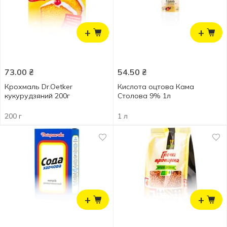
+
+
73.00
₴
54.50
₴
Крохмаль Dr.Oetker
Кислота оцтова Кама
кукурудзяний 200г
Столова 9% 1л
200 г
1 л
+
+