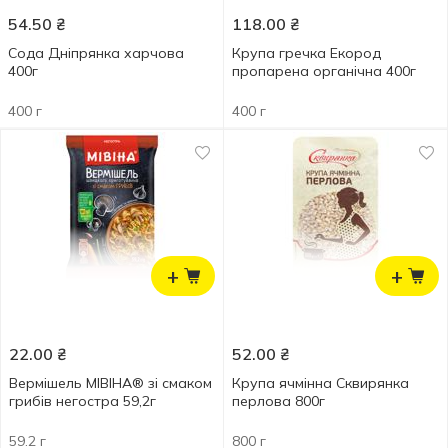
54.50
₴
118.00
₴
Сода Дніпрянка харчова
Крупа гречка Екород
400г
пропарена органічна 400г
400 г
400 г
+
+
22.00
₴
52.00
₴
Вермішель МІВІНА® зі смаком
Крупа ячмінна Сквирянка
грибів негостра 59,2г
перлова 800г
59.2 г
800 г