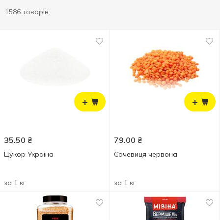
1586 товарів
+
+
35.50
₴
79.00
₴
Цукор Україна
Сочевиця червона
за 1 кг
за 1 кг