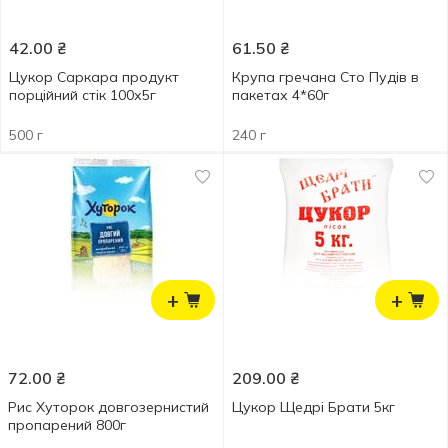
42.00
₴
61.50
₴
Цукор Саркара продукт
Крупа гречана Сто Пудів в
порційний стік 100х5г
пакетах 4*60г
500 г
240 г
+
+
72.00
₴
209.00
₴
Рис Хуторок довгозернистий
Цукор Щедрі Брати 5кг
пропарений 800г