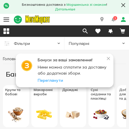
Безкоштовна доставка з
Моршинська зі смаком
!
Детальніше
1
Популярні
Фільтри
Головна
Бакалія
Бонуси за ваші замовлення!
Ними можна сплатити за доставку
Бакалія
або додаткові збори.
Переглянути
Крупи та
Макаронні
Дріжджі
Сухі
Доба
бобові
вироби
сніданки та
для в
пластівці
та де