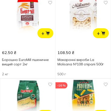
+
+
62.50
₴
108.50
₴
Борошно EuroMill пшеничне
Макаронні вироби La
вищий сорт 2кг
Molisana №108 спіралі 500г
2 кг
500 г
-16 %