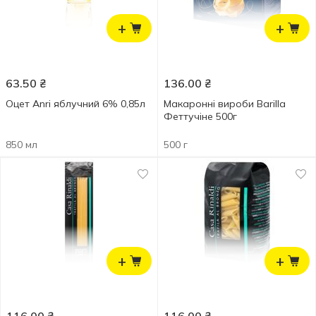
+
+
63.50
₴
136.00
₴
Оцет Anri яблучний 6% 0,85л
Макаронні вироби Barilla
Феттучіне 500г
850 мл
500 г
+
+