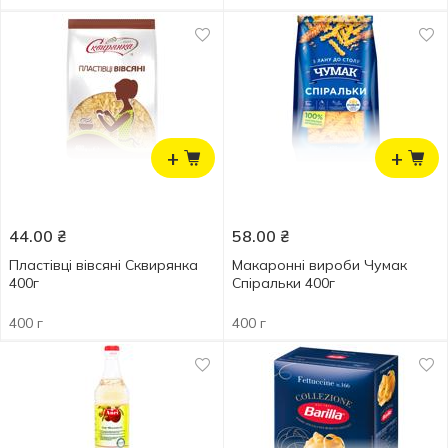
+
+
44.00
₴
58.00
₴
Пластівці вівсяні Сквирянка
Макаронні вироби Чумак
400г
Спіральки 400г
400 г
400 г