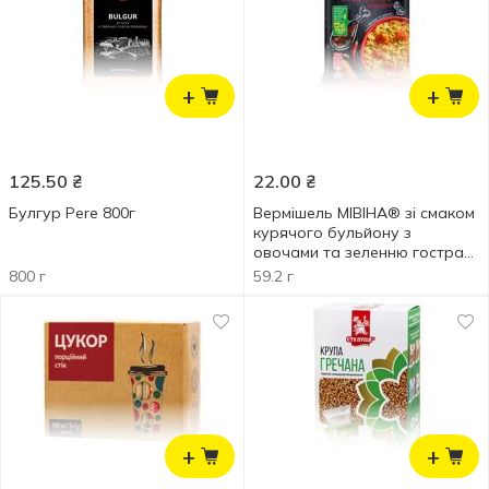
+
+
125.50
₴
22.00
₴
Булгур Pere 800г
Вермішель МІВІНА® зі смаком
курячого бульйону з
овочами та зеленню гостра
59,2г
800 г
59.2 г
+
+