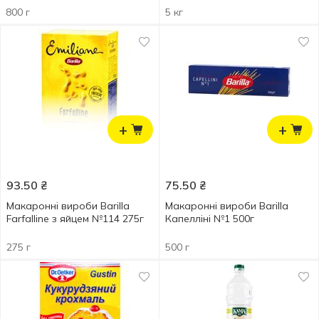
800 г
5 кг
+
+
93.50
₴
75.50
₴
Макаронні вироби Barilla
Макаронні вироби Barilla
Farfalline з яйцем №114 275г
Капелліні №1 500г
275 г
500 г