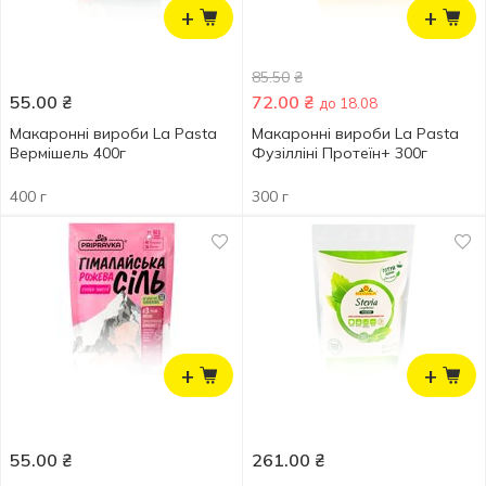
+
+
85.50
₴
55.00
₴
72.00
₴
до 18.08
Макаронні вироби La Pasta
Макаронні вироби La Pasta
Вермішель 400г
Фузілліні Протеїн+ 300г
400 г
300 г
+
+
55.00
₴
261.00
₴