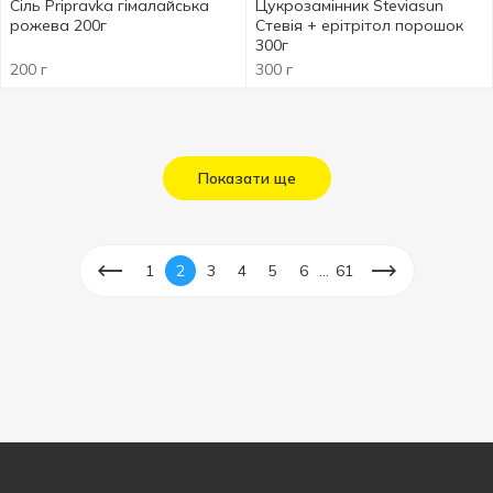
Сіль Pripravka гімалайська
Цукрозамінник Steviasun
рожева 200г
Стевія + ерітрітол порошок
300г
200 г
300 г
Показати ще
...
1
2
3
4
5
6
61