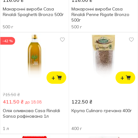
116.00
₴
116.00
₴
Макаронні вироби Casa
Макаронні вироби Casa
Rinaldi Spaghetti Bronzo 500г
Rinaldi Penne Rigate Bronzо
500г
500 г
500 г
-42 %
+
+
715.50
₴
411.50
₴
122.50
₴
до 18.08
Олія оливкова Casa Rinaldi
Крупа Culinaro гречана 400г
Sansa рафінована 1л
1 л
400 г