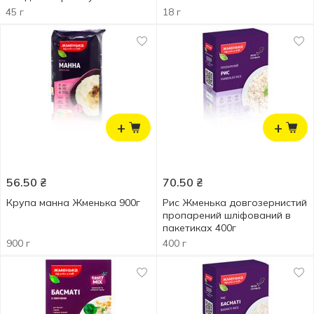
45 г
18 г
+
+
56.50
₴
70.50
₴
Крупа манна Жменька 900г
Рис Жменька довгозернистий
пропарений шліфований в
пакетиках 400г
900 г
400 г