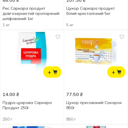
66.00
₴
207.50
₴
Рис Саркара продукт
Цукор Саркара продукт
довгозернистий пропарений
білий кристалічний 5кг
шліфований 1кг
1 кг
5 кг
+
+
14.00
₴
77.50
₴
Пудра цукрова Саркара
Цукор пресований Сахарок
Продукт 250г
850г
250 г
850 г