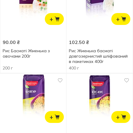
+
+
90.00
₴
102.50
₴
Рис Басматі Жменька з
Рис Жменька басматі
овочами 200г
довгозернистий шліфований
в пакетиках 400г
200 г
400 г
+
+