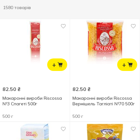
1580 товарів
+
+
82.50
₴
82.50
₴
Макаронні вироби Riscossa
Макаронні вироби Riscossa
№3 Спагеті 500г
Вермішель Тагліаті №70 500г
500 г
500 г