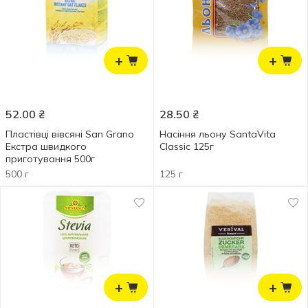
+
+
52.00
₴
28.50
₴
Пластівці вівсяні San Grano
Насіння льону SantaVita
Екстра швидкого
Classic 125г
приготування 500г
500 г
125 г
+
+