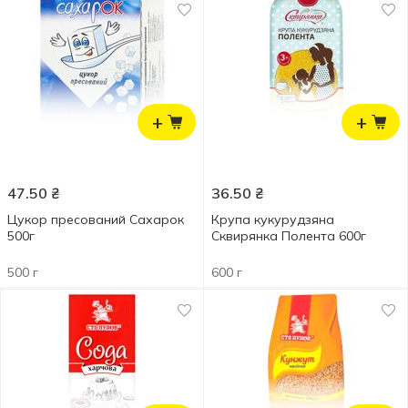
+
+
47.50
₴
36.50
₴
Цукор пресований Сахарок
Крупа кукурудзяна
500г
Сквирянка Полента 600г
500 г
600 г