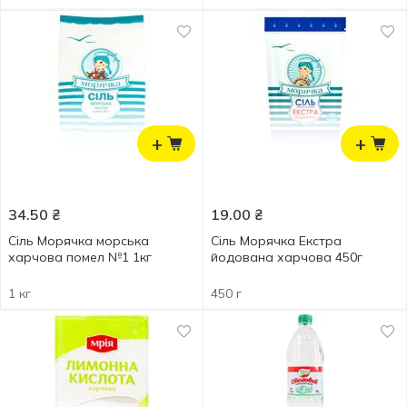
+
+
34.50
₴
19.00
₴
Сіль Морячка морська
Сіль Морячка Екстра
харчова помел №1 1кг
йодована харчова 450г
1 кг
450 г