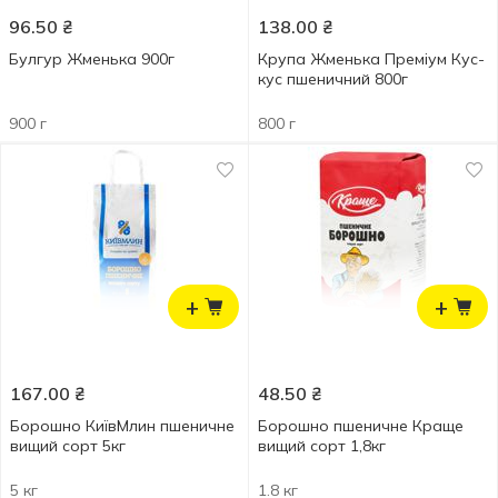
96.50
₴
138.00
₴
Булгур Жменька 900г
Крупа Жменька Преміум Кус-
кус пшеничний 800г
900 г
800 г
+
+
167.00
₴
48.50
₴
Борошно КиївМлин пшеничне
Борошно пшеничне Краще
вищий сорт 5кг
вищий сорт 1,8кг
5 кг
1.8 кг