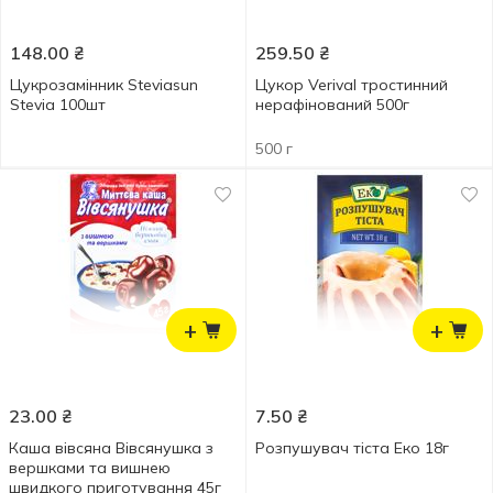
148.00
₴
259.50
₴
Цукрозамінник Steviasun
Цукор Verival тростинний
Stevia 100шт
нерафінований 500г
500 г
+
+
23.00
₴
7.50
₴
Каша вівсяна Вівсянушка з
Розпушувач тіста Еко 18г
вершками та вишнею
швидкого приготування 45г