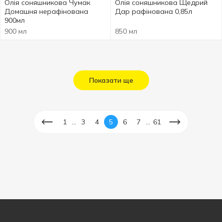
Олія соняшникова Чумак
Олія соняшникова Щедрий
Домашня нерафінована
Дар рафінована 0,85л
900мл
900 мл
850 мл
Показати ще
...
...
1
3
4
5
6
7
61