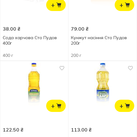
+
+
38.00
₴
79.00
₴
Сода харчова Сто Пудов
Кунжут насіння Сто Пудов
400г
200г
400 г
200 г
+
+
122.50
₴
113.00
₴