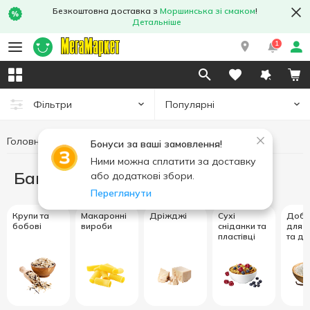
Безкоштовна доставка з
Моршинська зі смаком
!
Детальніше
1
Популярні
Фільтри
Головна
Бакалія
Бонуси за ваші замовлення!
Ними можна сплатити за доставку
Бакалія
або додаткові збори.
Переглянути
Крупи та
Макаронні
Дріжджі
Сухі
Доба
бобові
вироби
сніданки та
для в
пластівці
та де