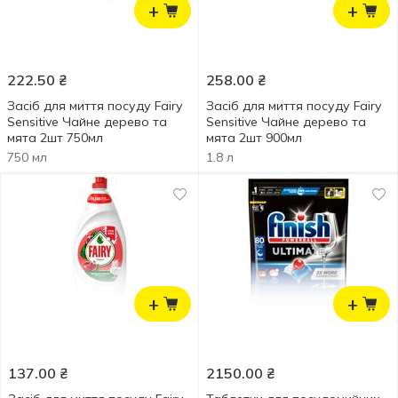
+
+
222.50
₴
258.00
₴
Засіб для миття посуду Fairy
Засіб для миття посуду Fairy
Sensitive Чайне дерево та
Sensitive Чайне дерево та
мята 2шт 750мл
мята 2шт 900мл
750 мл
1.8 л
+
+
137.00
₴
2150.00
₴