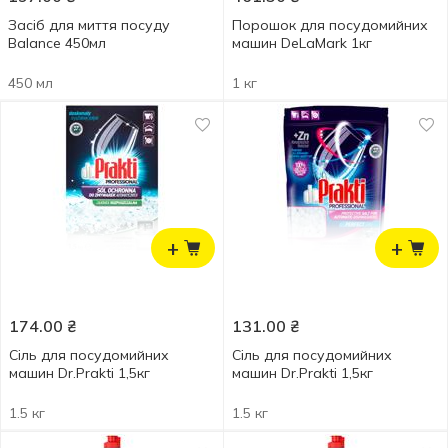
Засіб для миття посуду
Порошок для посудомийних
Balance 450мл
машин DeLaMark 1кг
450 мл
1 кг
+
+
174.00
₴
131.00
₴
Сіль для посудомийних
Сіль для посудомийних
машин Dr.Prakti 1,5кг
машин Dr.Prakti 1,5кг
1.5 кг
1.5 кг