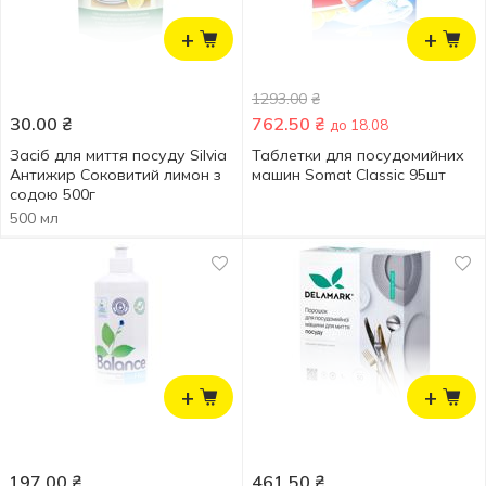
+
+
1293.00
₴
30.00
₴
762.50
₴
до 18.08
Засіб для миття посуду Silvia
Таблетки для посудомийних
Антижир Соковитий лимон з
машин Somat Classic 95шт
содою 500г
500 мл
+
+
197.00
₴
461.50
₴