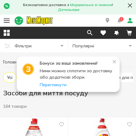
Безкоштовна доставка з
Моршинська зі смаком
!
Детальніше
1
Популярні
Фільтри
Головна
Побутова хімія
Засоби для миття посуду
Бонуси за ваші замовлення!
Ними можна сплатити за доставку
або додаткові збори.
Усі
Засоби для ручного миття посуду
Засоби для п
Переглянути
Засоби для миття посуду
164 товари