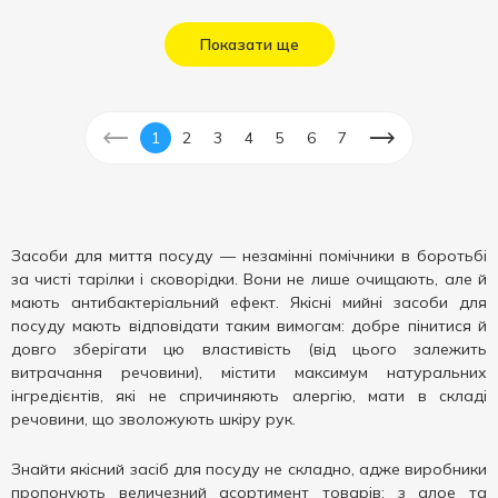
Показати ще
1
2
3
4
5
6
7
Засоби для миття посуду — незамінні помічники в боротьбі
за чисті тарілки і сковорідки. Вони не лише очищають, але й
мають антибактеріальний ефект. Якісні мийні засоби для
посуду мають відповідати таким вимогам: добре пінитися й
довго зберігати цю властивість (від цього залежить
витрачання речовини), містити максимум натуральних
інгредієнтів, які не спричиняють алергію, мати в складі
речовини, що зволожують шкіру рук.
Знайти якісний засіб для посуду не складно, адже виробники
пропонують величезний асортимент товарів: з алое та