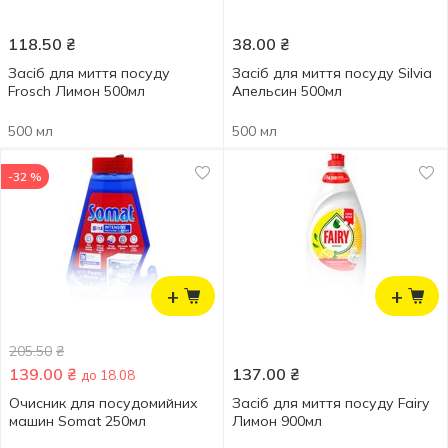
118.50
₴
38.00
₴
Засіб для миття посуду
Засіб для миття посуду Silvia
Frosch Лимон 500мл
Апельсин 500мл
500 мл
500 мл
-32 %
+
+
205.50
₴
139.00
₴
137.00
₴
до 18.08
Очисник для посудомийних
Засіб для миття посуду Fairy
машин Somat 250мл
Лимон 900мл