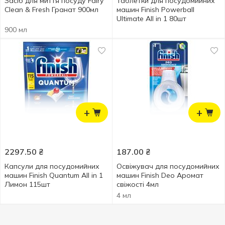
Засіб для миття посуду Fairy
Таблетки для посудомийних
Clean & Fresh Гранат 900мл
машин Finish Powerball
UItimate All in 1 80шт
900 мл
+
+
2297.50
₴
187.00
₴
Капсули для посудомийних
Освіжувач для посудомийних
машин Finish Quantum All in 1
машин Finish Deo Аромат
Лимон 115шт
свіжості 4мл
4 мл