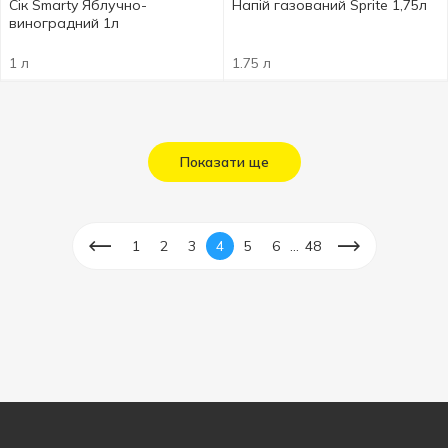
Сік Smarty Яблучно-
Напій газований Sprite 1,75л
виноградний 1л
1 л
1.75 л
Показати ще
...
1
2
3
4
5
6
48