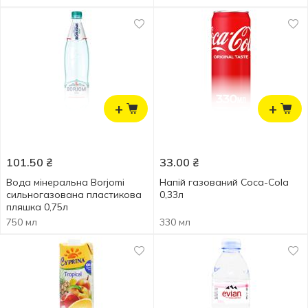
+
+
101.50
₴
33.00
₴
Вода мінеральна Borjomi
Напій газований Coca-Cola
сильногазована пластикова
0,33л
пляшка 0,75л
750 мл
330 мл