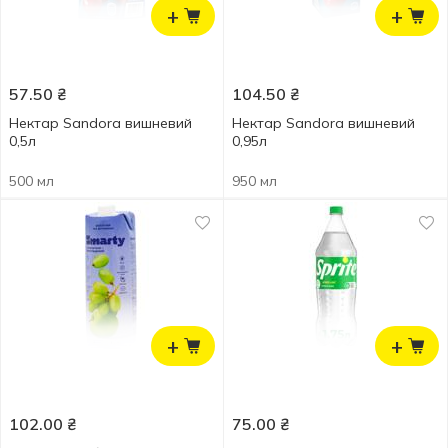
+
+
57.50
₴
104.50
₴
Нектар Sandora вишневий
Нектар Sandora вишневий
0,5л
0,95л
500 мл
950 мл
+
+
102.00
₴
75.00
₴