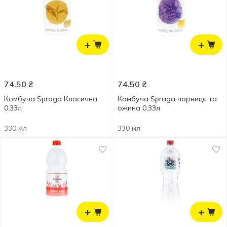
+
+
74.50
₴
74.50
₴
Комбуча Spraga Класична
Комбуча Spraga чорниця та
0,33л
ожина 0,33л
330 мл
330 мл
+
+