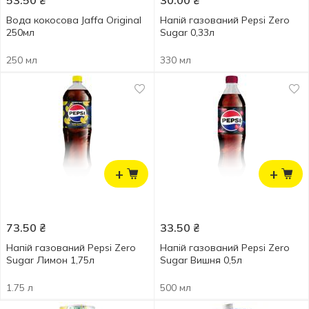
53.50
₴
30.00
₴
Вода кокосова Jaffa Original
Напій газований Pepsi Zero
250мл
Sugar 0,33л
250 мл
330 мл
+
+
73.50
₴
33.50
₴
Напій газований Pepsi Zero
Напій газований Pepsi Zero
Sugar Лимон 1,75л
Sugar Вишня 0,5л
1.75 л
500 мл