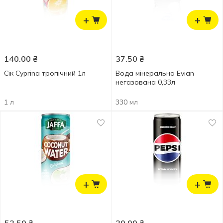
+
+
140.00
₴
37.50
₴
Сік Cyprina тропічний 1л
Вода мінеральна Evian
негазована 0,33л
1 л
330 мл
+
+