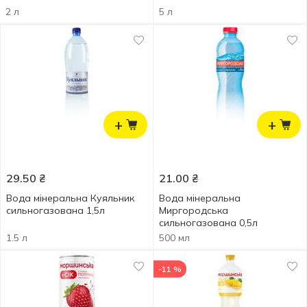
2 л
5 л
+
+
29.50
₴
21.00
₴
Вода мінеральна Куяльник
Вода мінеральна
сильногазована 1,5л
Миргородська
сильногазована 0,5л
1.5 л
500 мл
-11 %