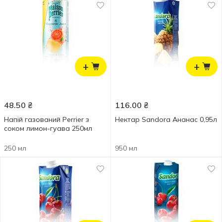
+
+
48.50
₴
116.00
₴
Напій газований Perrier з
Нектар Sandora Ананас 0,95л
соком лимон-гуава 250мл
250 мл
950 мл