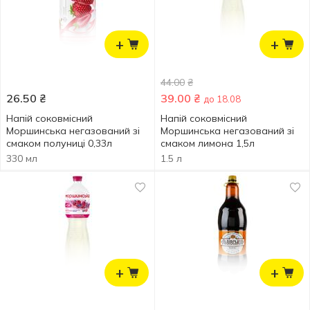
+
+
44.00
₴
26.50
₴
39.00
₴
до 18.08
Напій соковмісний
Напій соковмісний
Моршинська негазований зі
Моршинська негазований зі
смаком полуниці 0,33л
смаком лимона 1,5л
330 мл
1.5 л
+
+