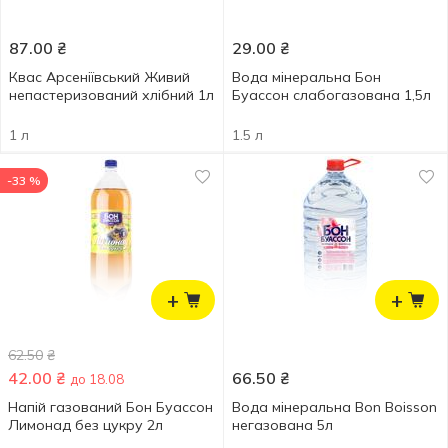
87.00
₴
29.00
₴
Квас Арсеніївський Живий
Вода мінеральна Бон
непастеризований хлібний 1л
Буассон слабогазована 1,5л
1 л
1.5 л
-33 %
+
+
62.50
₴
42.00
₴
66.50
₴
до 18.08
Напій газований Бон Буассон
Вода мінеральна Bon Boisson
Лимонад без цукру 2л
негазована 5л