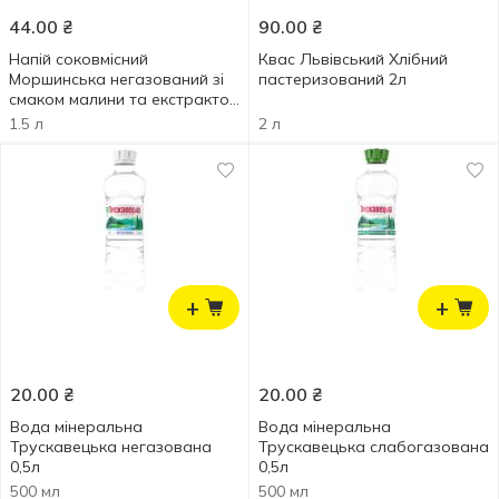
44.00
₴
90.00
₴
Напій соковмісний
Квас Львівський Хлібний
Моршинська негазований зі
пастеризований 2л
смаком малини та екстрактом
лаванди 1,5л
1.5 л
2 л
+
+
20.00
₴
20.00
₴
Вода мінеральна
Вода мінеральна
Трускавецька негазована
Трускавецька слабогазована
0,5л
0,5л
500 мл
500 мл