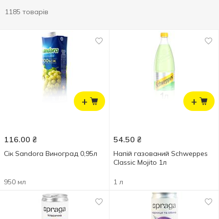
1185 товарів
+
+
116.00
₴
54.50
₴
Сік Sandora Виноград 0,95л
Напій газований Schweppes
Classic Mojito 1л
950 мл
1 л