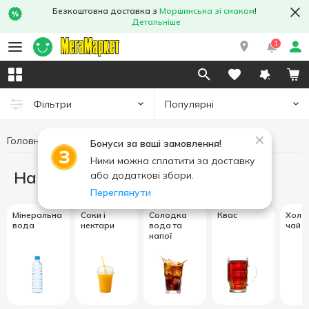
Безкоштовна доставка з
Моршинська зі смаком
!
Детальніше
1
Популярні
Фільтри
Головна
Напої
Бонуси за ваші замовлення!
Ними можна сплатити за доставку
Напої
або додаткові збори.
Переглянути
Мінеральна
Соки і
Солодка
Квас
Холо
вода
нектари
вода та
чай
напої