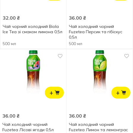
32.00
₴
36.00
₴
Чай чорний холодний Biola
Чай холодний чорний
Ice Tea зі смаком лимона 0,5л
Fuzetea Персик та гібіскус
0,5л
500 мл
500 мл
+
+
36.00
₴
36.00
₴
Чай холодний чорний
Чай холодний чорний
Fuzetea Лісові ягоди 0,5л
Fuzetea Лимон та лемонграс