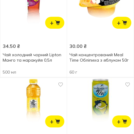
+
+
34.50
₴
30.00
₴
Чай холодний чорний Lipton
Чай концентрований Meal
Манго та маракуйя 0,5л
Time Обліпиха з яблуком 50г
500 мл
60 г
+
+