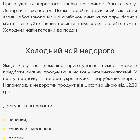
Приготування корисного напою не займає багато часу.
Заваріть і охолодіть. Потім додайте фруктовий сік, свіжі
ягоди, обов’язково кілька скибочок лимона та пару гілочок
м’яти. Підготуйте глечик: насипте в нього лід і залийте суміш.
Холодний напій готовий до подачі!
Холодний чай недорого
Якщо часу на домашнє приготування немає, можете
придбати смачну продукцію в нашому інтернет-магазині. У
нас у продажу є товари українських і зарубіжних марок.
Наприклад, є недорогий продукт від Lipton за ціною від 12,20
грн.
Доступні такі варіанти:
зелений;
суниця й журавлина;
персик;