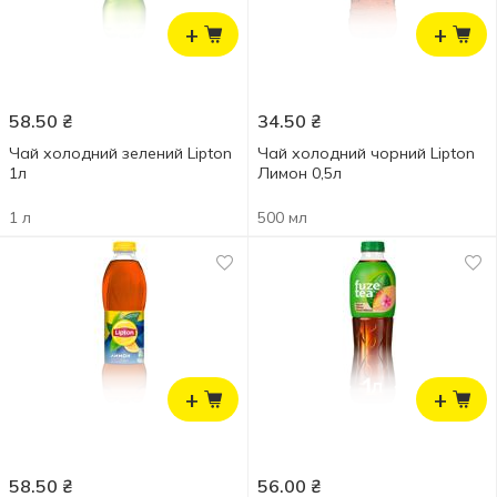
+
+
58.50
₴
34.50
₴
Чай холодний зелений Lipton
Чай холодний чорний Lipton
1л
Лимон 0,5л
1 л
500 мл
+
+
58.50
₴
56.00
₴