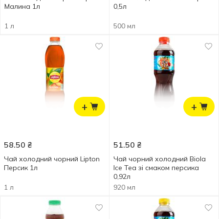
Малина 1л
0,5л
1 л
500 мл
+
+
58.50
₴
51.50
₴
Чай холодний чорний Lipton
Чай чорний холодний Biola
Персик 1л
Ice Tea зі смаком персика
0,92л
1 л
920 мл