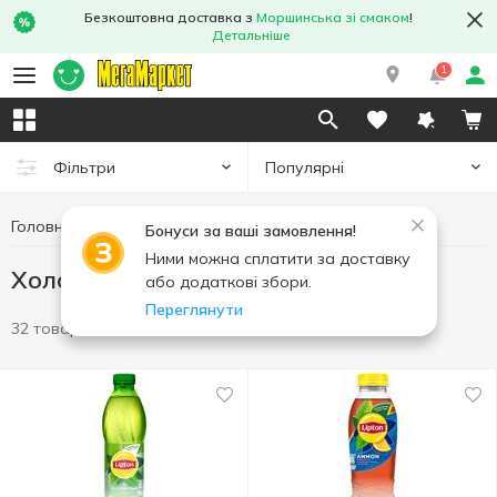
Безкоштовна доставка з
Моршинська зі смаком
!
Детальніше
1
Популярні
Фільтри
Головна
Напої
Холодний чай
Бонуси за ваші замовлення!
Ними можна сплатити за доставку
Холодний чай
або додаткові збори.
Переглянути
32 товари