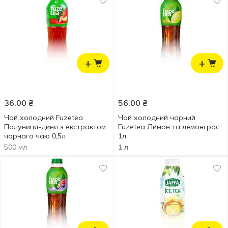
+
+
36.00
₴
56.00
₴
Чай холодний Fuzetea
Чай холодний чорний
Полуниця-диня з екстрактом
Fuzetea Лимон та лемонграс
чорного чаю 0,5л
1л
500 мл
1 л