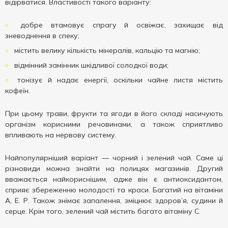
відірватися. Властивості такого варіанту:
добре втамовує спрагу й освіжає, захищає від
зневоднення в спеку;
містить велику кількість мінералів, кальцію та магнію;
відмінний замінник шкідливої солодкої води;
тонізує й надає енергії, оскільки чайне листя містить
кофеїн.
При цьому трави, фрукти та ягоди в його складі насичують
організм корисними речовинами, а також сприятливо
впливають на нервову систему.
Найпопулярніший варіант — чорний і зелений чай. Саме ці
різновиди можна знайти на полицях магазинів. Другий
вважається найкориснішим, адже він є антиоксидантом,
сприяє збереженню молодості та краси. Багатий на вітаміни
А, Е. Р. Також знімає запалення, зміцнює здоров’я, судини й
серце. Крім того, зелений чай містить багато вітаміну С.