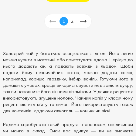
1
2
Холодний чай у багатьох асоціюється з літом. Його легко
можна купити в магазині або приготувати вдома. Нерідко до
нього додають сік, а подають завжди з льодом. Щоби
надати йому незвичайних ноток, можна додати спеції,
наприклад, корицю, гвоздику, імбир, ваніль. Готуючи його в
домашніх умовах, краще використовувати мед замість цукру,
так ви наповните його цінними вітамінами. У деяких рецептах
використовують згущене молоко. Чайний напій у класичному
рецепті містить м’яту та лимон. Його використовують також
для коктейлів, додаючи алкоголь — коньяк чи віскі.
Радимо спробувати такий продукт з ананасом, апельсином
чи манго в складі. Смак вас здивує — ви не зможете