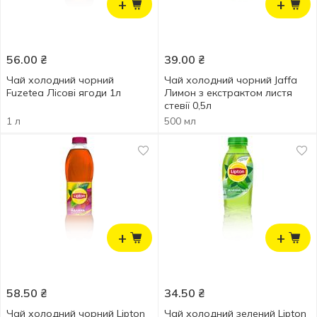
+
+
56.00
₴
39.00
₴
Чай холодний чорний
Чай холодний чорний Jaffa
Fuzetea Лісові ягоди 1л
Лимон з екстрактом листя
стевії 0,5л
1 л
500 мл
+
+
58.50
₴
34.50
₴
Чай холодний чорний Lipton
Чай холодний зелений Lipton