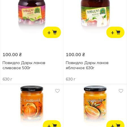
+
+
100.00
₴
100.00
₴
Повидло Дары ланов
Повидло Дары ланов
сливовое 500г
яблочное 630г
630 г
630 г
+
+