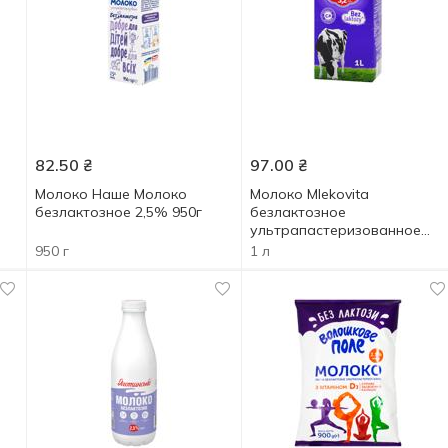
82.50
₴
97.00
₴
Молоко Наше Молоко
Молоко Mlekovita
безлактозное 2,5% 950г
безлактозное
ультрапастеризованное
3,2% 1л
950 г
1 л