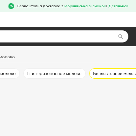
Безкоштовна доставка з
Моршинська зі смаком
!
Детальней
 молоко
 молоко
Пастеризованное молоко
Безлактозное молок