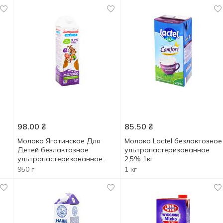
98.00
₴
85.50
₴
Молоко Яготинское Для
Молоко Lactel безлактозное
Детей безлактозное
ультрапастеризованное
ультрапастеризованное
2,5% 1кг
3,2% 950г
950 г
1 кг