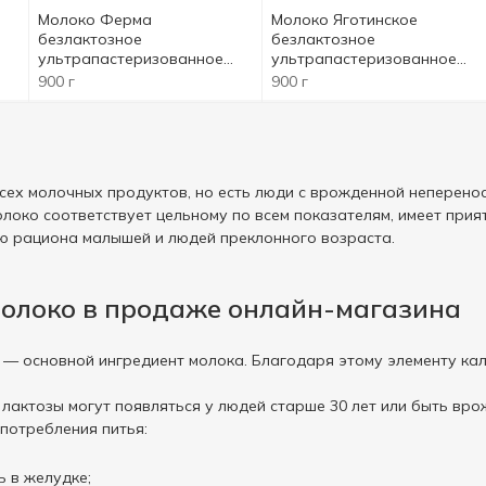
Молоко Ферма
Молоко Яготинское
безлактозное
безлактозное
ультрапастеризованное
ультрапастеризованное
2,5% 900г
2,5% 900г
900 г
900 г
всех молочных продуктов, но есть люди с врожденной неперено
олоко соответствует цельному по всем показателям, имеет прия
ю рациона малышей и людей преклонного возраста.
молоко в продаже онлайн-магазина
 — основной ингредиент молока. Благодаря этому элементу кал
лактозы могут появляться у людей старше 30 лет или быть вр
употребления питья:
 в желудке;