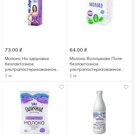
73.00
₴
64.00
₴
Молоко На здоровье
Молоко Волошкове Поле
безлактозное
безлактозное
ультрапастеризованное
ультрапастеризованное
0,5% 950г
2,5% 1кг
1 кг
1 кг