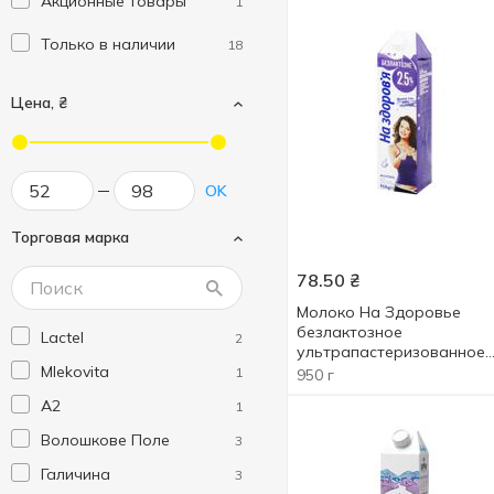
Акционные товары
1
Только в наличии
18
Цена, ₴
OK
Торговая марка
78.50
₴
Молоко На Здоровье
безлактозное
Lactel
2
ультрапастеризованное
Mlekovita
2,5% 950г
1
950 г
А2
1
Волошкове Поле
3
Галичина
3