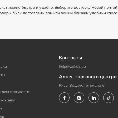
кет можно быстро и удобно. Выберите доставку Новой почтой 
товары были доставлены вам или вашим близким удобным спосо
Контакты
авка
help@zakaz.ua
еты
Адрес торгового центра
Киев, Вадима Гетьмана 6
иденциальности
ьзования
ам
ов