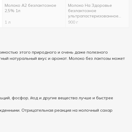
Молоко А2 безлактозное
Молоко На Здоровье
2,5% 1л
безлактозное
ультрапастеризованное
2,5% 900г
1 л
900 г
симостью этого природного и очень даже полезного
тный натуральный вкус и аромат. Молоко без лактозы может
ьций, фосфор, йод и другие вещества лучше и быстрее
ожденными. Отрицательная реакция на молочный сахар