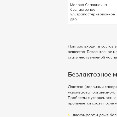
Молоко Славяночка
безлактозное
ультрапастеризованное
2,5% 950г
950 г
Лактоза входит в состав 
вещества. Безлактозное м
стать неотъемлемой часть
Безлактозное 
Лактоза (молочный сахар)
усваиваются организмом.
Проблемы с усвояемостью 
проявляется сразу после 
дискомфорт и даже боль