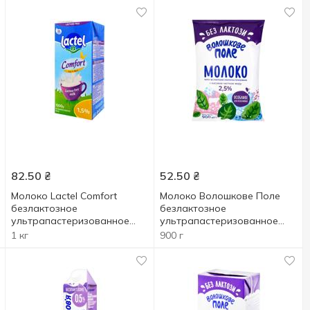
82.50
₴
52.50
₴
Молоко Lactel Comfort
Молоко Волошкове Поле
безлактозное
безлактозное
ультрапастеризованное
ультрапастеризованное
1,5% 1000г
2,5% 900г
1 кг
900 г