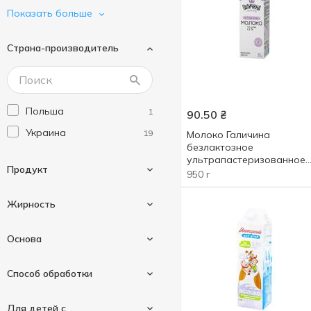
На Здоров'я
3
Показать больше
Наше Молоко
1
Страна-производитель
Слов'яночка
1
Ферма
1
Яготинське
2
Польша
1
90.50
₴
Яготинське для дітей
2
Украина
19
Молоко Галичина
безлактозное
ультрапастеризованное
Продукт
2,5% 950г
950 г
Жирность
Молоко
20
Основа
0.5 %
1
Способ обработки
1.5 %
1
Коровье молоко
19
Для детей с
2.5 %
16