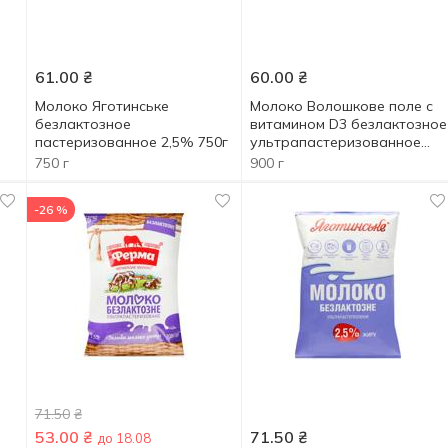
61.00
₴
60.00
₴
Молоко Яготинське
Молоко Волошкове поле с
безлактозное
витамином D3 безлактозное
пастеризованное 2,5% 750г
ультрапастеризованное
2,5% 900г
750 г
900 г
-26 %
71.50
₴
53.00
₴
71.50
₴
до 18.08