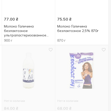
77.00
₴
75.50
₴
Молоко Галичина
Молоко Галичина
безлактозное
безлактозное 2,5% 870г
ультрапастеризованное
2,5% 900г
900 г
870 г
Нет в наличии
Нет в наличии
84.00
₴
68.00
₴