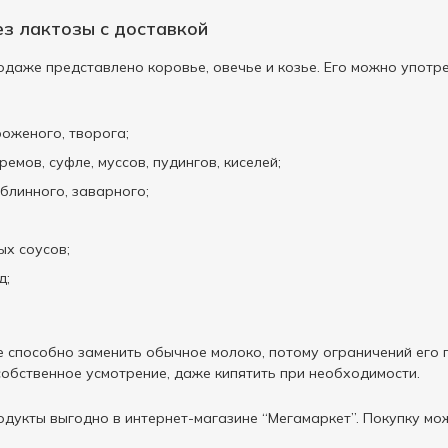
ез лактозы с доставкой
даже представлено коровье, овечье и козье. Его можно употре
оженого, творога;
емов, суфле, муссов, пудингов, киселей;
блинного, заварного;
ых соусов;
д;
е способно заменить обычное молоко, потому ограничений его 
собственное усмотрение, даже кипятить при необходимости.
одукты выгодно в интернет-магазине “Мегамаркет”. Покупку мо