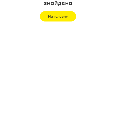
знайдена
На головну