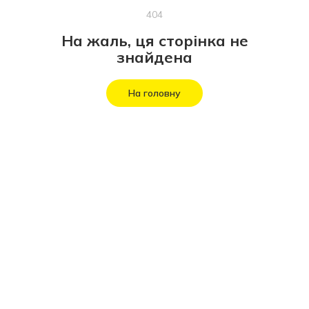
404
На жаль, ця сторінка не
знайдена
На головну