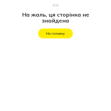
404
На жаль, ця сторінка не
знайдена
На головну