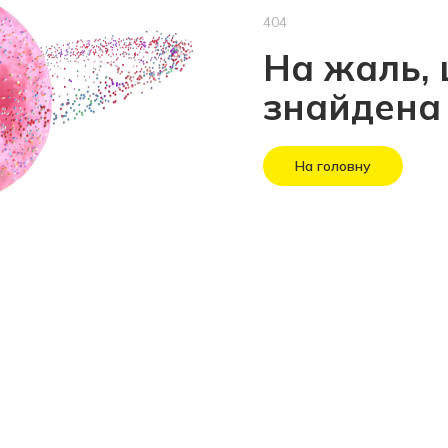
404
На жаль, 
знайдена
На головну