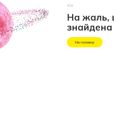
404
На жаль, 
знайдена
На головну