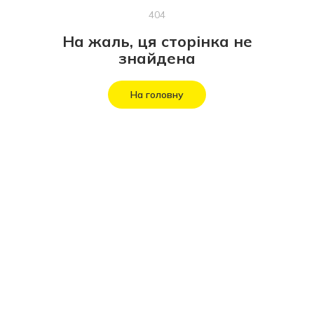
404
На жаль, ця сторінка не
знайдена
На головну