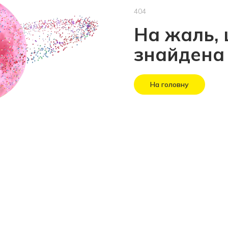
404
На жаль, 
знайдена
На головну