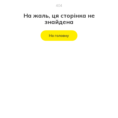
404
На жаль, ця сторінка не
знайдена
На головну