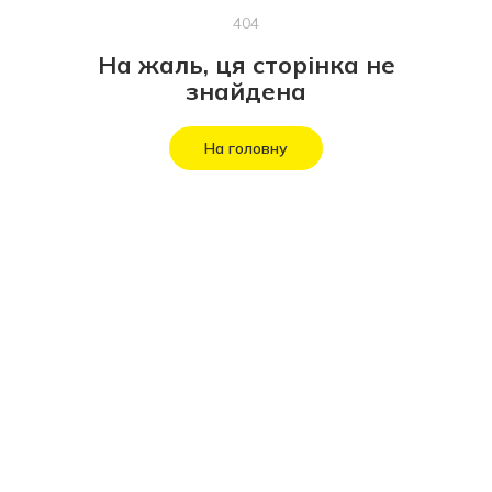
404
На жаль, ця сторінка не
знайдена
На головну