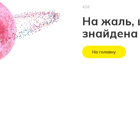
404
На жаль, 
знайдена
На головну