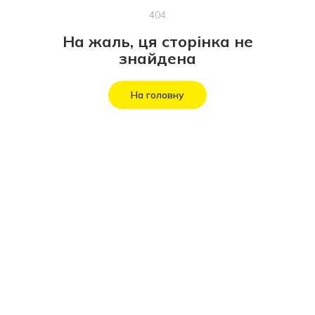
404
На жаль, ця сторінка не
знайдена
На головну