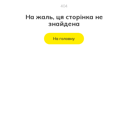
404
На жаль, ця сторінка не
знайдена
На головну