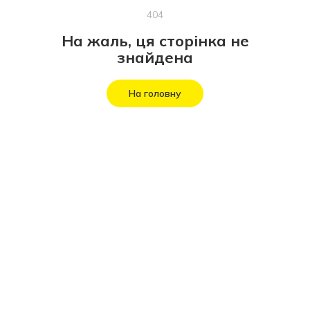
404
На жаль, ця сторінка не
знайдена
На головну