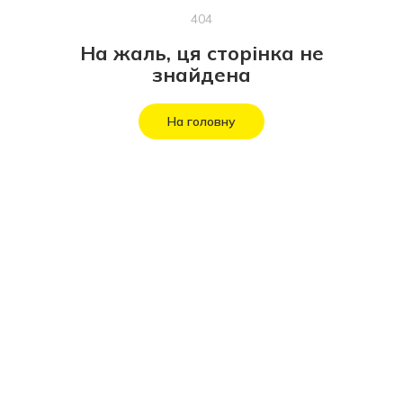
404
На жаль, ця сторінка не
знайдена
На головну