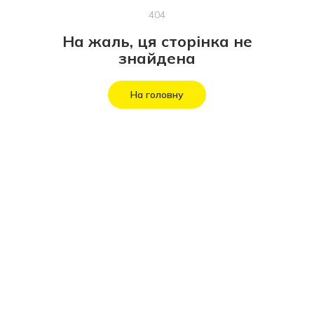
404
На жаль, ця сторінка не
знайдена
На головну