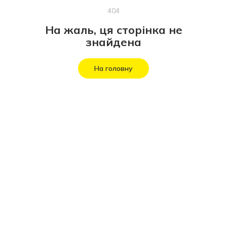
404
На жаль, ця сторінка не
знайдена
На головну