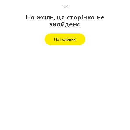
404
На жаль, ця сторінка не
знайдена
На головну